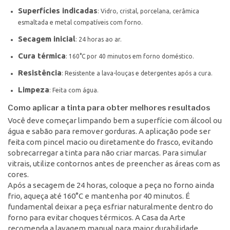
Superfícies indicadas
: Vidro, cristal, porcelana, cerâmica
esmaltada e metal compatíveis com forno.
Secagem inicial
: 24 horas ao ar.
Cura térmica
: 160°C por 40 minutos em forno doméstico.
Resistência
: Resistente a lava-louças e detergentes após a cura.
Limpeza
: Feita com água.
Como aplicar a tinta para obter melhores resultados
Você deve começar limpando bem a superfície com álcool ou
água e sabão para remover gorduras. A aplicação pode ser
feita com pincel macio ou diretamente do frasco, evitando
sobrecarregar a tinta para não criar marcas. Para simular
vitrais, utilize contornos antes de preencher as áreas com as
cores.
Após a secagem de 24 horas, coloque a peça no forno ainda
frio, aqueça até 160°C e mantenha por 40 minutos. É
fundamental deixar a peça esfriar naturalmente dentro do
forno para evitar choques térmicos. A Casa da Arte
recomenda a lavagem manual para maior durabilidade,