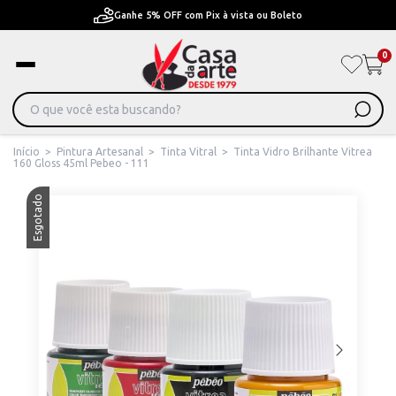
Pague em Até 6x sem juros ou ate 12x com juros
0
Início
>
Pintura Artesanal
>
Tinta Vitral
>
Tinta Vidro Brilhante Vitrea
160 Gloss 45ml Pebeo - 111
Esgotado