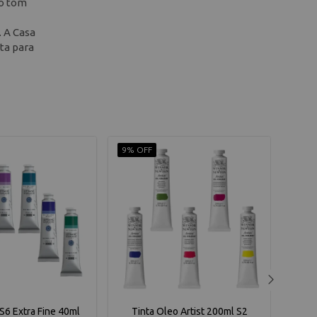
do tom
. A Casa
ta para
9% OFF
10% 
S6 Extra Fine 40ml
Tinta Oleo Artist 200ml S2
Ti