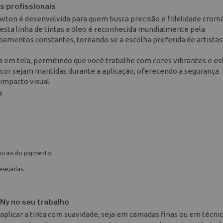
s profissionais
ewton é desenvolvida para quem busca precisão e fidelidade crom
 esta linha de tintas a óleo é reconhecida mundialmente pela
oamentos constantes, tornando se a escolha preferida de artistas
em tela, permitindo que você trabalhe com cores vibrantes e est
 cor sejam mantidas durante a aplicação, oferecendo a segurança
impacto visual.
n
turais do pigmento.
esejadas.
 Ny no seu trabalho
aplicar a tinta com suavidade, seja em camadas finas ou em técni