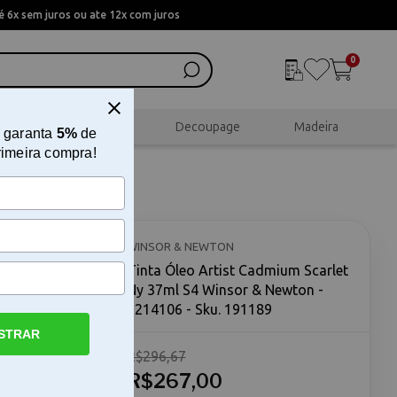
 6x sem juros ou ate 12x com juros
0
al
Scrapbook
Decoupage
Madeira
 garanta
5%
de
rimeira compra!
t Ny
106
WINSOR & NEWTON
Tinta Óleo Artist Cadmium Scarlet
Ny 37ml S4 Winsor & Newton -
1214106 - Sku. 191189
STRAR
R$296,67
pinturas
carlet Ny da
R$267,00
m busca