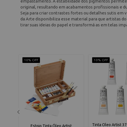
empastamento. A estabilidade dos pigmentos permite 
original, resultando em acabamentos profissionais e d
Seja para criar contrastes fortes ou detalhes sutis em 
da Arte disponibiliza esse material para que artistas 
tirar suas ideias do papel e transformá as em telas imp
10% OFF
10% OFF
 S4
Tinta Oleo Artist 3
Estojo Tinta Óleo Artist