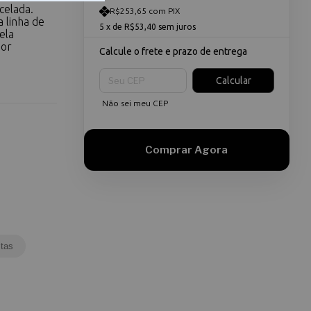
celada.
R$253,65 com PIX
 linha de
5
x de
R$53,40
sem juros
ela
por
Calcule o frete e prazo de entrega
Entregas para o CEP:
Calcular
Não sei meu CEP
tas