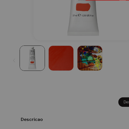
De
Descricao