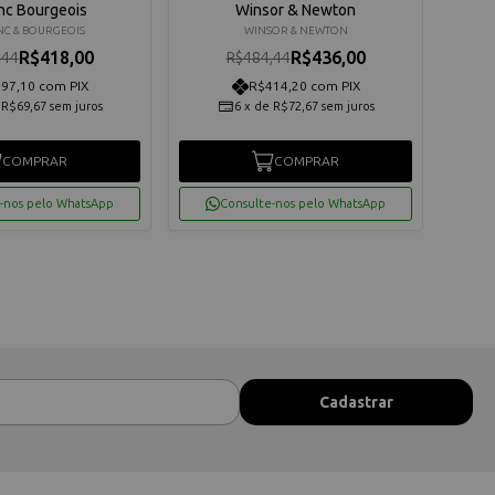
nc Bourgeois
Winsor & Newton
NC & BOURGEOIS
WINSOR & NEWTON
R$418,00
R$436,00
,44
R$484,44
97,10 com PIX
R$414,20 com PIX
e
R$69,67
sem juros
6
x
de
R$72,67
sem juros
COMPRAR
COMPRAR
-nos pelo WhatsApp
Consulte-nos pelo WhatsApp