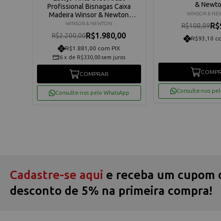
& Newt
Profissional Bisnagas Caixa
WINSOR & N
Madeira Winsor & Newton
1290018
WINSOR & NEWTON
R$
R$108,89
R$1.980,00
R$2.200,00
R$93,10 c
os
R$1.881,00 com PIX
6
x
de
R$330,00
sem juros
COMP
COMPRAR
App
Consulte-nos pe
Consulte-nos pelo WhatsApp
Cadastre-se aqui
e receba um cupom 
desconto de 5% na primeira compra!