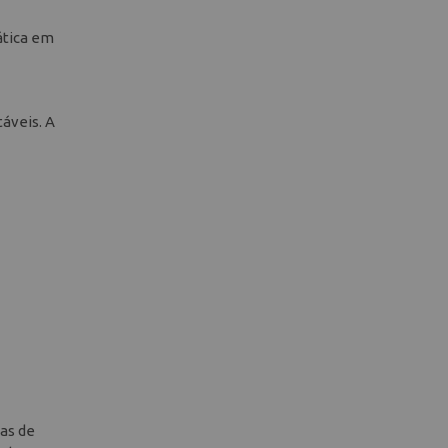
ática em
áveis. A
cas de