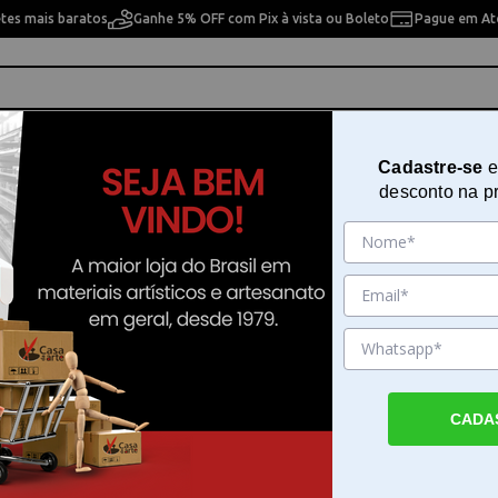
etes mais baratos
Ganhe 5% OFF com Pix à vista ou Boleto
Pague em Até
ho
Cavaletes
Pintura Artística
Pintura Artesan
Cadastre-se
e
desconto na p
ml S4 Winsor & Newton - 1214106
Tinta Óleo Artist Cadmium Scarle
37ml S4 Winsor & Newton - 1214
Sku. 191189
Detalhes do Produto
CADA
Tinta Óleo Artist Cadmium Scarlet Ny para 
profissionais A Tinta Óleo Artist Cadmium S
Winsor & Newton é desenvolvida para que