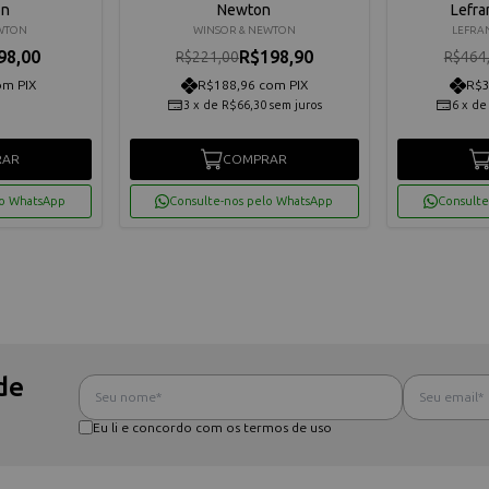
on
Newton
Lefra
EWTON
WINSOR & NEWTON
LEFRA
98,00
R$198,90
R$221,00
R$464
om PIX
R$188,96 com PIX
R$3
3
x
de
R$66,30
sem juros
6
x
d
RAR
COMPRAR
lo WhatsApp
Consulte-nos pelo WhatsApp
Consulte
de
Eu li e concordo com os termos de uso