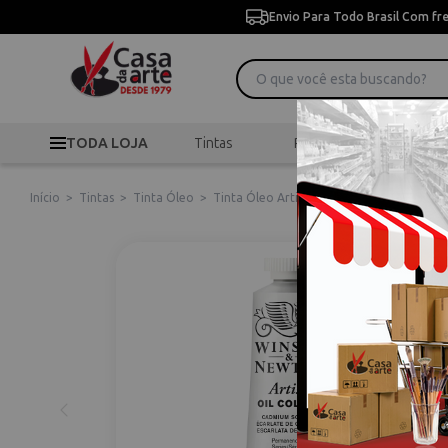
Envio Para Todo Brasil Com fr
TODA LOJA
Tintas
Pincéis
Desen
Início
>
Tintas
>
Tinta Óleo
>
Tinta Óleo Artist Cadmium Scarlet Ny 37