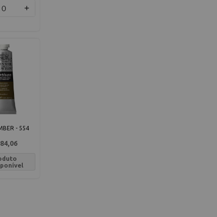
+
BER - 554
84,06
oduto
sponível