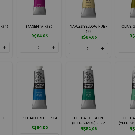
- 346
MAGENTA - 380
NAPLES YELLOW HUE -
OLIVE G
422
R$84,06
R$
R$84,06
+
-
+
-
-
+
SE -
PHTHALO BLUE - 514
PHTHALO GREEN
PHTHA
(BLUE SHADE) - 522
(YELLOW 
R$84,06
R$84,06
R$