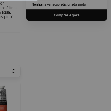
ior
Nenhuma variacao adicionada ainda.
nce à linha
m água,
Comprar Agora
s pincé...