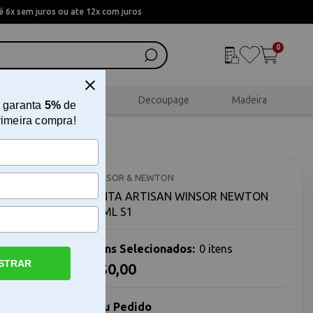
 6x sem juros ou ate 12x com juros
0
al
Scrapbook
Decoupage
Madeira
 garanta
5%
de
rimeira compra!
ON 37ML
WINSOR & NEWTON
TINTA ARTISAN WINSOR NEWTON
37ML S1
Itens Selecionados:
0 itens
STRAR
R$0,00
pintura a
1 é uma
Seu Pedido
rtistas que