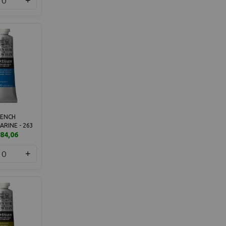
+
RENCH
RINE - 263
84,06
+