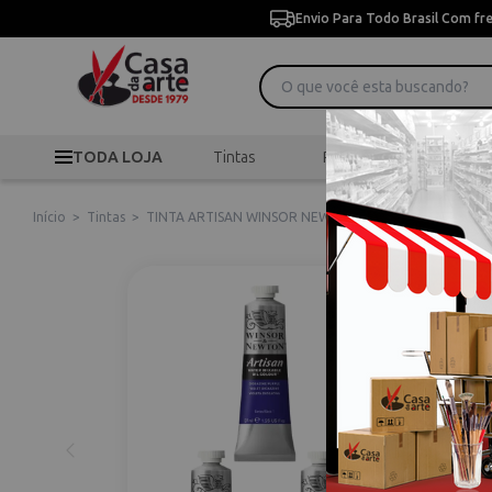
Envio Para Todo Brasil Com fr
TODA LOJA
Tintas
Pincéis
Desen
Início
>
Tintas
>
TINTA ARTISAN WINSOR NEWTON 37ML S1