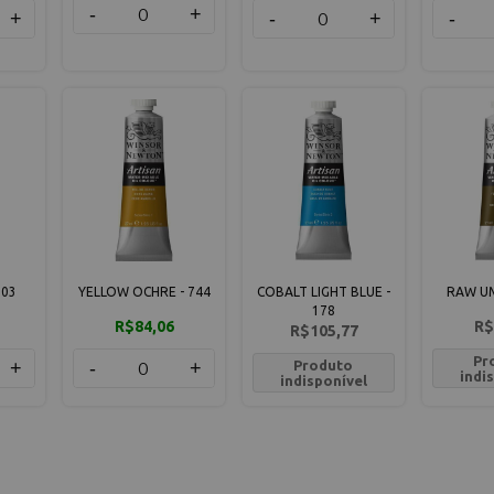
-
+
+
-
+
-
503
YELLOW OCHRE - 744
COBALT LIGHT BLUE -
RAW UM
178
R$84,06
R$
R$105,77
Pr
+
-
+
Produto
indi
indisponível