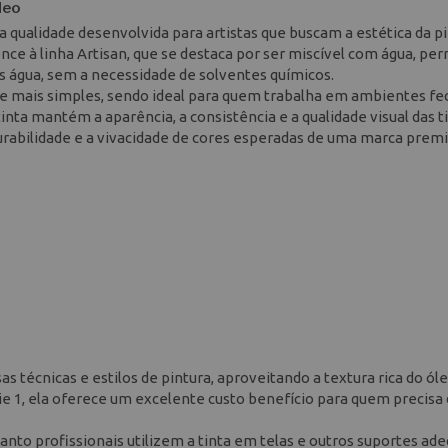
leo
 qualidade desenvolvida para artistas que buscam a estética da pi
nce à linha Artisan, que se destaca por ser miscível com água, pe
nas água, sem a necessidade de solventes químicos.
o e mais simples, sendo ideal para quem trabalha em ambientes f
tinta mantém a aparência, a consistência e a qualidade visual das t
durabilidade e a vivacidade de cores esperadas de uma marca prem
s técnicas e estilos de pintura, aproveitando a textura rica do ól
rie 1, ela oferece um excelente custo benefício para quem precisa
uanto profissionais utilizem a tinta em telas e outros suportes ad