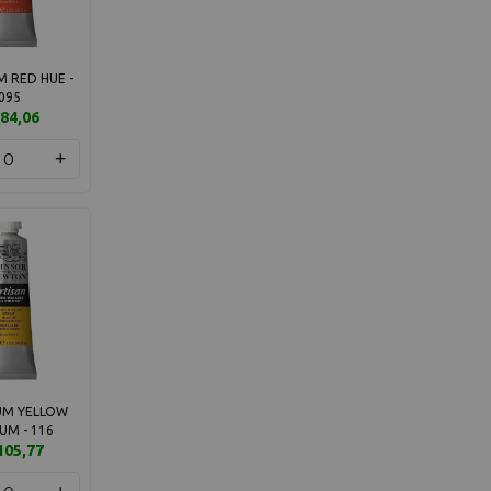
 RED HUE -
095
84,06
+
UM YELLOW
UM - 116
105,77