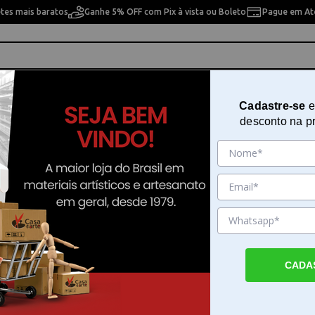
etes mais baratos
Ganhe 5% OFF com Pix à vista ou Boleto
Pague em Até
ho
Cavaletes
Pintura Artística
Pintura Artesan
Cadastre-se
e
desconto na p
TINTA ARTISAN WINSOR NEWT
S1
Sku. 190218
Detalhes do Produto
CADA
Tinta Artisan Winsor Newton 37ml S1 para 
óleo A Tinta Artisan Winsor Newton 37ml S
opção de alta qualidade desenvolvida para a