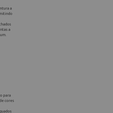
ntura a
rmitindo
echados
intas a
ium.
eo para
 de cores
equados