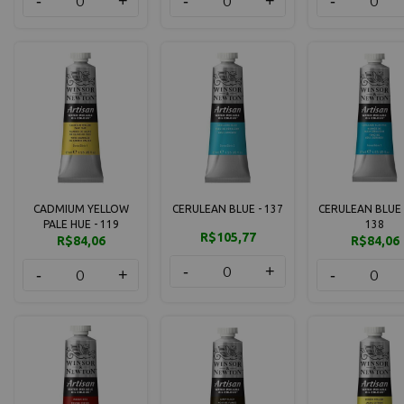
-
+
-
+
-
CADMIUM YELLOW
CERULEAN BLUE - 137
CERULEAN BLUE 
PALE HUE - 119
138
R$105,77
R$84,06
R$84,06
-
+
-
+
-