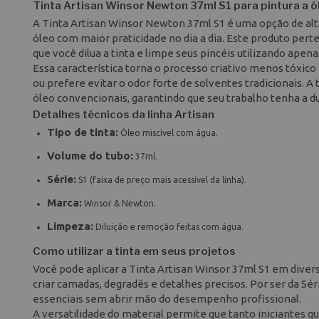
Tinta Artisan Winsor Newton 37ml S1 para pintura a ó
A Tinta Artisan Winsor Newton 37ml S1 é uma opção de alta
óleo com maior praticidade no dia a dia. Este produto perte
que você dilua a tinta e limpe seus pincéis utilizando ape
Essa característica torna o processo criativo menos tóxic
ou prefere evitar o odor forte de solventes tradicionais. A 
óleo convencionais, garantindo que seu trabalho tenha a 
Detalhes técnicos da linha Artisan
Tipo de tinta:
Óleo miscível com água.
Volume do tubo:
37ml.
Série:
S1 (faixa de preço mais acessível da linha).
Marca:
Winsor & Newton.
Limpeza:
Diluição e remoção feitas com água.
Como utilizar a tinta em seus projetos
Você pode aplicar a Tinta Artisan Winsor 37ml S1 em diversa
criar camadas, degradês e detalhes precisos. Por ser da Sé
essenciais sem abrir mão do desempenho profissional.
A versatilidade do material permite que tanto iniciantes q