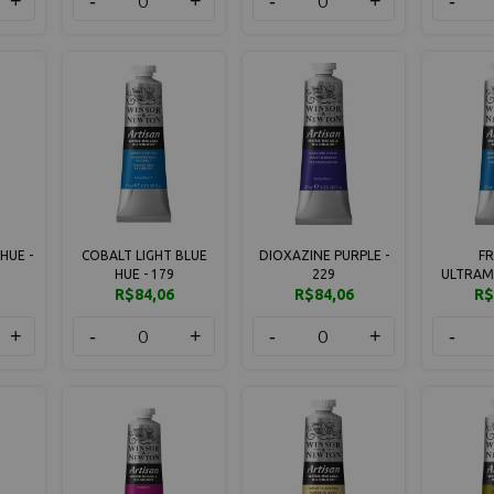
+
-
+
-
+
-
HUE -
COBALT LIGHT BLUE
DIOXAZINE PURPLE -
F
HUE - 179
229
ULTRAMA
R$84,06
R$84,06
R$
+
-
+
-
+
-