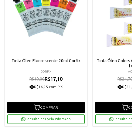
Tinta Óleo Fluorescente 20ml Corfix
Tinta Óleo Colors Cla
141
CORFIX
ACRI
R$17,10
R
R$19,00
R$24,70
R$16,25 com PIX
R$21,12
COMPRAR
COM
Consulte-nos pelo WhatsApp
Consulte-nos 