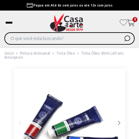
Pague em Até 6x sem juros ou ate 12x com juros
0
Início
>
Pintura Artesanal
>
Tinta Óleo
>
Tinta Óleo 40ml Lefranc
Bourgeois