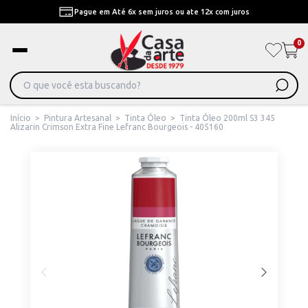
Pague em Até 6x sem juros ou ate 12x com juros
0
Início
>
Pintura Artesanal
>
Tinta Óleo
>
Tinta Óleo 200ml S3 345
Alizarin Crimson Extra Fine Lefranc Bourgeois - 405160