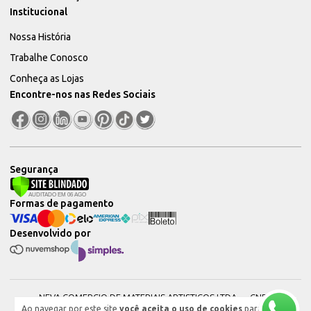
Institucional
Nossa História
Trabalhe Conosco
Conheça as Lojas
Encontre-nos nas Redes Sociais
Segurança
Formas de pagamento
Desenvolvido por
NEVA COMERCIO DE MATERIAIS ARTISTICOS LTDA — CNPJ:
Ao navegar por este site
você aceita o uso de cookies
para