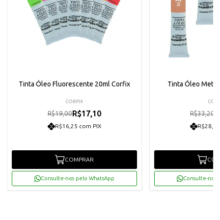
Tinta Óleo Fluorescente 20ml Corfix
Tinta Óleo Metáli
CORFIX
CORF
R$17,10
R
R$19,00
R$33,20
R$16,25 com PIX
R$28,39
COMPRAR
COM
Consulte-nos pelo WhatsApp
Consulte-nos 