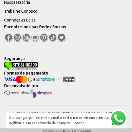
Nossa História
Trabalhe Conosco
Conheça as Lojas
Encontre-nos nas Redes Sociais
Segurança
Formas de pagamento
Desenvolvido por
NEVA COMERCIO DE MATERIAIS ARTISTICOS LTDA — CNPJ:
Ao navegar por este site
você aceita o uso de cookies
para
51604544000101 © 2026. Todos os direitos reservados.
agilizar a sua experiência de compra.
Entendi