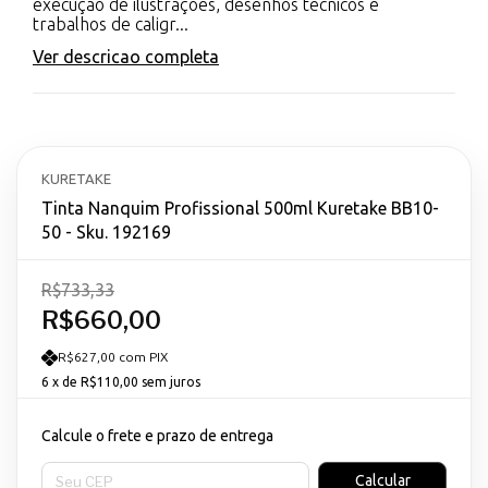
execução de ilustrações, desenhos técnicos e
trabalhos de caligr...
Ver descricao completa
KURETAKE
Tinta Nanquim Profissional 500ml Kuretake BB10-
50 - Sku. 192169
R$733,33
R$660,00
R$627,00 com PIX
6
x de
R$110,00
sem juros
Calcule o frete e prazo de entrega
Entregas para o CEP:
Calcular