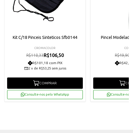
Kit C/18 Pinceis Sinteticos Sfb0144
Pincel Modelado
CROMACOLOR
CON
R$106,50
R
R$118,33
R$49,90
R$101,18 com PIX
R$42,66
2
x
de
R$53,25
sem juros
COMPRAR
COM
Consulte-nos pelo WhatsApp
Consulte-nos 