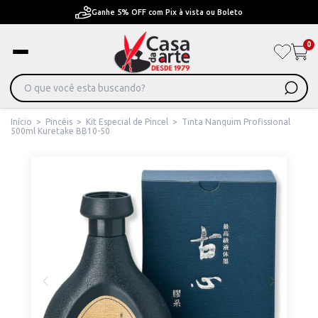
x à vista ou Boleto
Pague em Até 6x sem juros ou 
0
Início
>
Pincéis
>
Kit Especial de Pincel
>
Tinta Nanquim Profissional
500ml Kuretake BB10-50