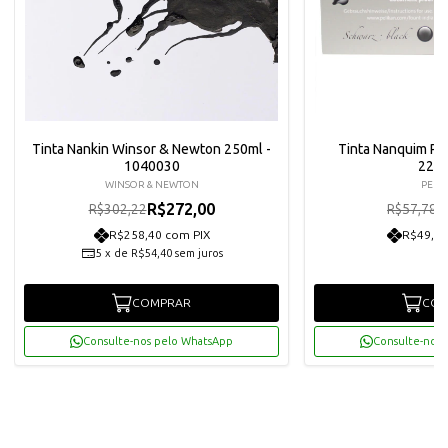
Tinta Nankin Winsor & Newton 250ml -
Tinta Nanquim Pel
1040030
221
WINSOR & NEWTON
PELI
R$272,00
R
R$302,22
R$57,78
R$258,40 com PIX
R$49,40
5
x
de
R$54,40
sem juros
COMPRAR
COM
Consulte-nos pelo WhatsApp
Consulte-nos 