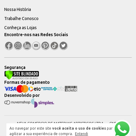
Nossa História
Trabalhe Conosco
Conheça as Lojas
Encontre-nos nas Redes Sociais
Segurança
Formas de pagamento
Desenvolvido por
NEVA COMERCIO DE MATERIAIS ARTISTICOS LTDA — CNPJ:
Ao navegar por este site
você aceita o uso de cookies
para
51604544000101 © 2026. Todos os direitos reservados.
agilizar a sua experiência de compra.
Entendi