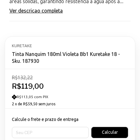
áreas sólidas, garantindo resistência à água após a...
Ver descricao completa
KURETAKE
Tinta Nanquim 180ml Violeta Bb1 Kuretake 18 -
Sku. 187930
R$132,22
R$119,00
R$113,05 com PIX
2
x de
R$59,50
sem juros
Calcule o frete e prazo de entrega
Entregas para o CEP:
Calcular