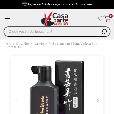
Pague em Até 6x sem juros ou ate 12x com juros
0
Início
>
Desenho
>
Nankin
>
Tinta Nanquim 180ml Violeta Bb1
Kuretake 18