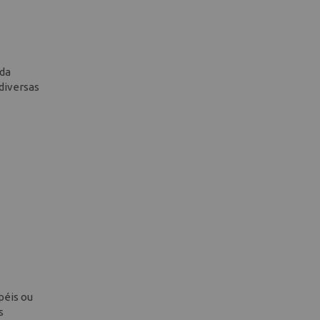
ada
diversas
péis ou
s