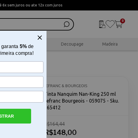
 6x sem juros ou ate 12x com juros
0
al
Scrapbook
Decoupage
Madeira
 garanta
5%
de
rimeira compra!
Lefranc
LEFRANC & BOURGEOIS
Tinta Nanquim Nan-King 250 ml
Lefranc Bourgeois - 059075 - Sku.
165412
STRAR
R$164,44
rgeois - A
rgeois - é
R$148,00