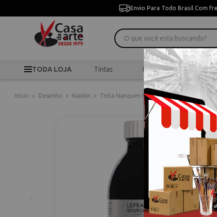
Envio Para Todo Brasil Com fr
TODA LOJA
Tintas
Pincéis
Desen
Início
>
Desenho
>
Nankin
>
Tinta Nanquim Nan-King 250 ml Lefranc Bo