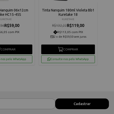
 Nanquim 06x12cm
Tinta Nanquim 180ml Violeta Bb1
TIN
ake HC15-45S
Kuretake 18
CA
KURETAKE
KURETAKE
R$59,00
R$119,00
,56
R$132,22
56,05 com PIX
R$113,05 com PIX
2
x
de
R$59,50
sem juros
COMPRAR
COMPRAR
-nos pelo WhatsApp
Consulte-nos pelo WhatsApp