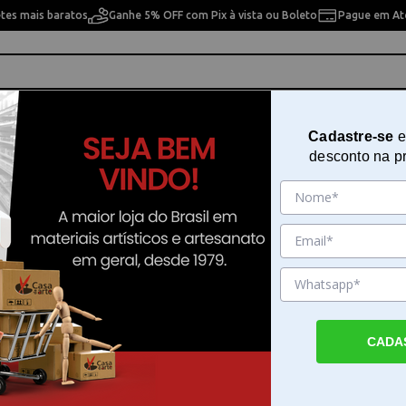
etes mais baratos
Ganhe 5% OFF com Pix à vista ou Boleto
Pague em Até
ho
Cavaletes
Pintura Artística
Pintura Artesan
Cadastre-se
e
desconto na p
urgeois - 059075
Tinta Nanquim Nan-King 250 ml 
Bourgeois - 059075
Sku. 165412
Detalhes do Produto
CADA
Tinta Nanquim Nan-King 250 ml Lefranc Bou
Tinta Nanquim Nan-King 250 ml Lefranc Bou
uma tinta preta profissional reconhecida