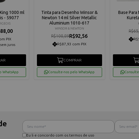
King 1000 ml
Tinta para Desenho Winsor &
Base Para
is - 59077
Newton 14 ml Silver Metallic
Kuret
Aluminium 1010-617
RGEOIS
WINSOR & NEWTON
88,00
R$65
R$92,56
R$108,89
om PIX
R$
R$87,93 com PIX
sem juros
RAR
COMPRAR
lo WhatsApp
Consulte-nos pelo WhatsApp
Consulte
de
Eu li e concordo com os termos de uso