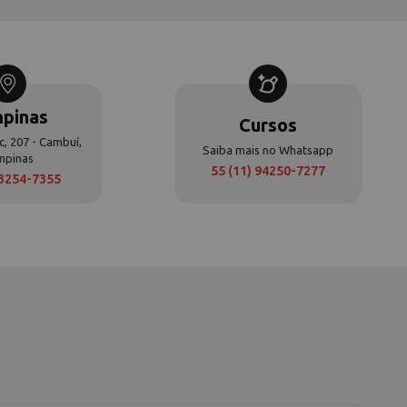
pinas
Cursos
c, 207 - Cambuí,
Saiba mais no Whatsapp
mpinas
55 (11) 94250-7277
 3254-7355