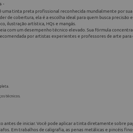
 -
é uma tinta preta profissional reconhecida mundialmente por sua
er de cobertura, ela é a escolha ideal para quem busca precisão e
o, ilustração artística, HQs e mangás.
ropeia com um desempenho técnico elevado. Sua fórmula concentr
comendada por artistas experientes e professores de arte para 
pleta.
ços técnicos.
o antes de iniciar. Você pode aplicar a tinta diretamente sobre pa
rafos. Em trabalhos de caligrafia, as penas metálicas e pincéis fino