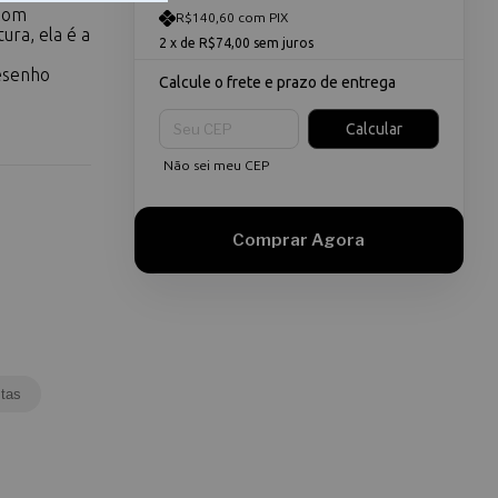
 Com
R$140,60 com PIX
ura, ela é a
2
x de
R$74,00
sem juros
desenho
Calcule o frete e prazo de entrega
Entregas para o CEP:
Calcular
Não sei meu CEP
tas