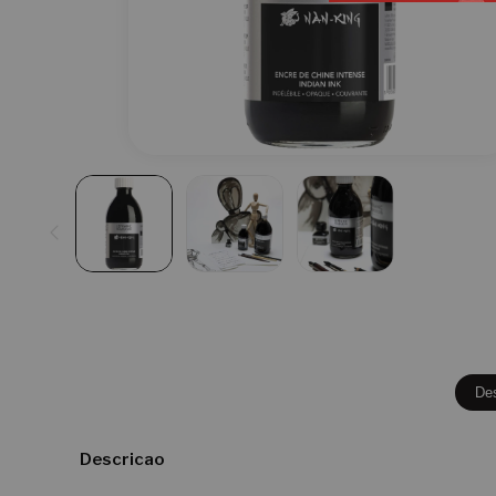
De
Descricao