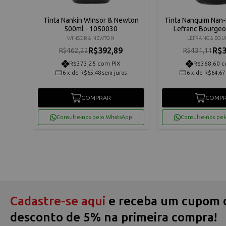
or &
Tinta Nankin Winsor & Newton
Tinta Nanquim Nan-
llic
500ml - 1050030
Lefranc Bourgeo
WINSOR & NEWTON
LEFRANC & BOU
R$392,89
R$3
R$462,22
R$431,11
R$373,25 com PIX
R$368,60 c
6
x
de
R$65,48
sem juros
6
x
de
R$64,67
COMPRAR
COMP
App
Consulte-nos pelo WhatsApp
Consulte-nos pe
Cadastre-se aqui
e receba um cupom 
desconto de 5% na primeira compra!