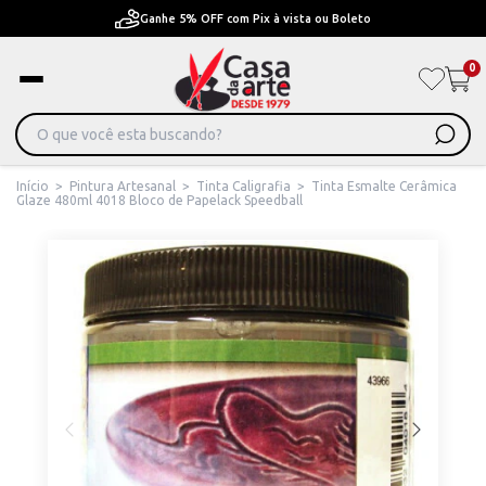
Ganhe 5% OFF com Pix à vista ou Boleto
0
Início
>
Pintura Artesanal
>
Tinta Caligrafia
>
Tinta Esmalte Cerâmica
Glaze 480ml 4018 Bloco de Papelack Speedball