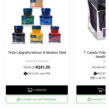
Tinta Caligrafia Winsor & Newton 30ml
T. Caneta Tintei
Amethist
WINSOR & NEWTON
HERB
R$81,00
R
R$90,00
R$360,00
R$76,95 com PIX
R$307,8
6
x
de
R$54
COMPRAR
COM
Consulte-nos pelo WhatsApp
Consulte-nos 