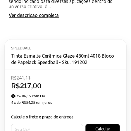
sendo indicado para diversas aplicações dentro do
universo criativo, d...
Ver descricao completa
SPEEDBALL
Tinta Esmalte Cerâmica Glaze 480ml 4018 Bloco
de Papelack Speedball - Sku. 191202
R$241,11
R$217,00
R$206,15 com PIX
4
x de
R$54,25
sem juros
Calcule o frete e prazo de entrega
Entregas para o CEP:
Calcular