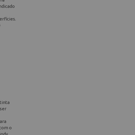
ndicado
rfícies.
e
tinta
 ser
ara
 com o
Body,