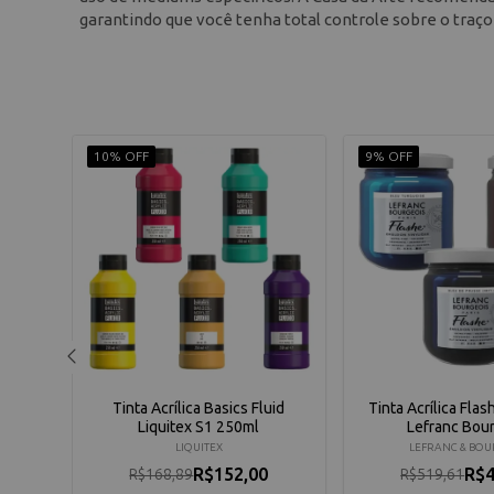
garantindo que você tenha total controle sobre o traç
10% OFF
9% OFF
uid
Tinta Acrílica Basics Fluid
Tinta Acrílica Fla
Liquitex S1 250ml
Lefranc Bou
LIQUITEX
LEFRANC & BOU
R$152,00
R$4
R$168,89
R$519,61