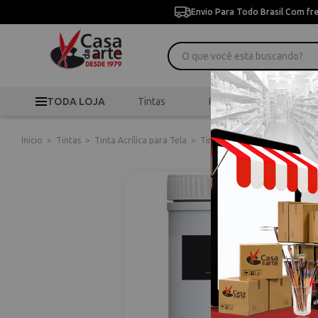
Envio Para Todo Brasil Com fr
TODA LOJA
Tintas
Pincéis
Desen
Início
>
Tintas
>
Tinta Acrílica para Tela
>
Tinta Acrílica Liquitex Heav