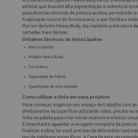
artistas que buscam alta pigmentação e cobertura exc
para diversas técnicas de pintura acrílica, permitindo 
A aplicação ocorre de forma suave, o que facilita a mis
Por ser da linha Heavy Body, ela mantém a estrutura da
camadas mais densas.
Detalhes técnicos da tinta Liquitex
Marca Liquitex.
Modelo Heavy Body.
Cor branca.
Capacidade de 946ml.
Quantidade de uma unidade.
Como utilizar a tinta em seus projetos
Para começar, organize seu espaço de trabalho com as co
diretamente na superfície utilizando rolos, pincéis ou
feita na paleta para criar novas nuances e efeitos visuai
É importante aguardar a secagem completa da pintura 
finalizar a obra. Se você precisar de diferentes textura
uso de médiums específicos. A Casa da Arte recomenda 