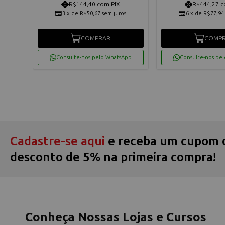
R$144,40 com PIX
R$444,27 c
3
x
de
R$50,67
sem juros
6
x
de
R$77,94
COMPRAR
COMP
App
Consulte-nos pelo WhatsApp
Consulte-nos pe
Cadastre-se aqui
e receba um cupom 
desconto de 5% na primeira compra!
Conheça Nossas Lojas e Cursos