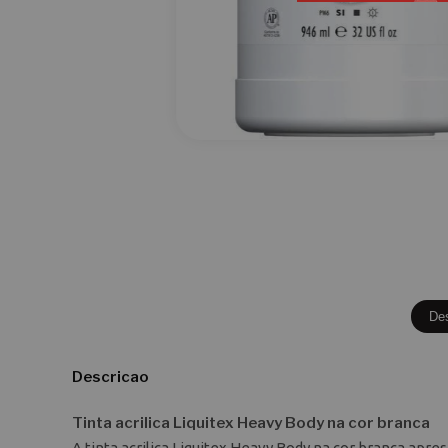
De
Descricao
Tinta acrilica Liquitex Heavy Body na cor branca
A tinta acrilica Liquitex Heavy Body na cor branca ap