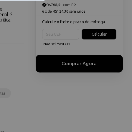
R$708,51 com PIX
s
6
x de
R$124,30
sem juros
rial é
ílica,
Calcule o frete e prazo de entrega
Entregas para o CEP:
Calcular
Não sei meu CEP
tas
ara