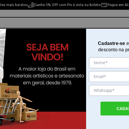
etes mais baratos
Ganhe 5% OFF com Pix à vista ou Boleto
Pague em Até
ho
Cavaletes
Pintura Artística
Pintura Artesan
Cadastre-se
e
desconto na p
y Body 946ml White 4413432
Tinta Acrílica Liquitex Heavy Bo
White 4413432
Sku. 190639
Detalhes do Produto
CADA
Tinta acrilica Liquitex Heavy Body na cor bra
acrilica Liquitex Heavy Body na cor branca 
uma consistência espessa e cremosa, sendo