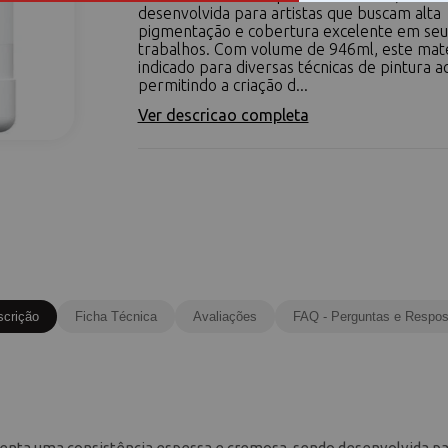
desenvolvida para artistas que buscam alta
pigmentação e cobertura excelente em seu
trabalhos. Com volume de 946ml, este mate
indicado para diversas técnicas de pintura acr
permitindo a criação d...
Ver descricao completa
scrição
Ficha Técnica
Avaliações
FAQ - Perguntas e Respos
resenta uma consistência espessa e cremosa, sendo desenvolvida p