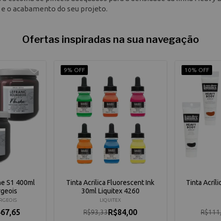
o e o acabamento do seu projeto.
Ofertas inspiradas na sua navegação
9% OFF
10% OFF
she S1 400ml
Tinta Acrilica Fluorescent Ink
Tinta Acríl
rgeois
30ml Liquitex 4260
RGEOIS
LIQUITEX
67,65
R$84,00
R$93,33
R$111