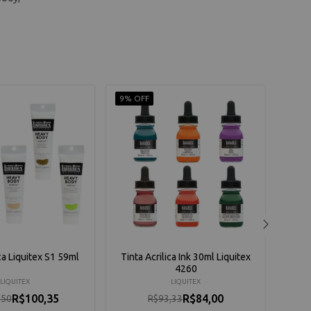
9% OFF
10% 
ica Liquitex S1 59ml
Tinta Acrilica Ink 30ml Liquitex
Tin
4260
LIQUITEX
LIQUITEX
R$100,35
R$84,00
,50
R$93,33