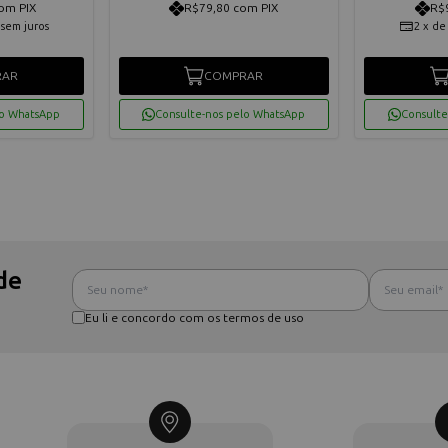
om PIX
R$79,80 com PIX
R$
sem juros
2
x
d
RAR
COMPRAR
lo WhatsApp
Consulte-nos pelo WhatsApp
Consulte
de
Eu li e concordo com os termos de uso