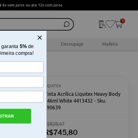
 6x sem juros ou ate 12x com juros
0
al
Scrapbook
Decoupage
Madeira
 garanta
5%
de
rimeira compra!
dy 946ml
LIQUITEX
Tinta Acrílica Liquitex Heavy Body
946ml White 4413432 - Sku.
190639
STRAR
R$828,67
nca A tinta
apresenta
R$745,80