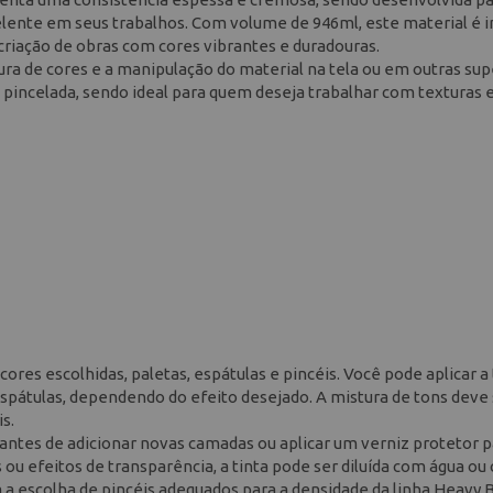
elente em seus trabalhos. Com volume de 946ml, este material é i
a criação de obras com cores vibrantes e duradouras.
tura de cores e a manipulação do material na tela ou em outras supe
 pincelada, sendo ideal para quem deseja trabalhar com texturas 
res escolhidas, paletas, espátulas e pincéis. Você pode aplicar a 
 espátulas, dependendo do efeito desejado. A mistura de tons deve
s.
antes de adicionar novas camadas ou aplicar um verniz protetor p
s ou efeitos de transparência, a tinta pode ser diluída com água ou
a escolha de pincéis adequados para a densidade da linha Heavy 