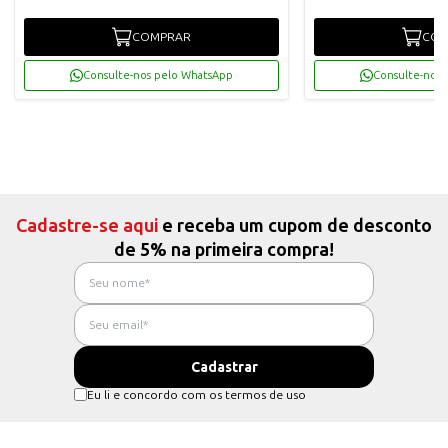
COMPRAR
COM
Consulte-nos pelo WhatsApp
Consulte-nos 
Cadastre-se aqui
e receba um cupom de desconto
de 5% na primeira compra!
Eu li e concordo com os termos de uso