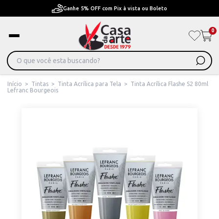
Pague em Até 6x sem juros ou ate 12x com juros
0
Início
>
Tintas
>
Tinta Acrílica para Tela
>
Tinta Acrílica Flashe S2 80ml
Lefranc Bourgeois