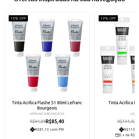
10% OFF
10% OFF
Tinta Acrílica Flashe S1 80ml Lefranc
Tinta Acrílica L
Bourgeois
LEFRANC & BOURGEOIS
LIQUI
R$85,40
R
R$94,89
R$134,50
R$81,13 com PIX
R$115,0
2
x
de
R$60