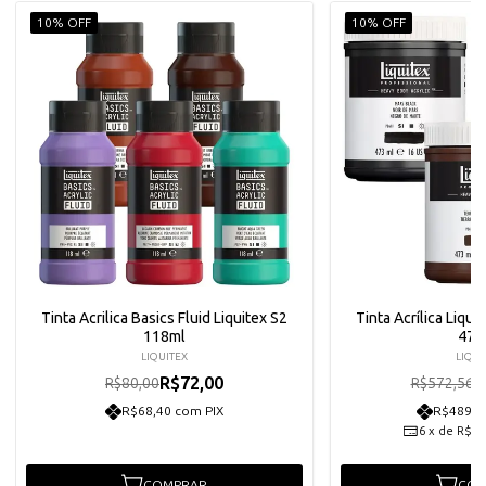
10% OFF
10% OFF
Tinta Acrilica Basics Fluid Liquitex S2
Tinta Acrílica Liqu
118ml
473
LIQUITEX
LIQUI
R$72,00
R
R$80,00
R$572,56
R$68,40 com PIX
R$489,5
6
x
de
R$85
COMPRAR
COM