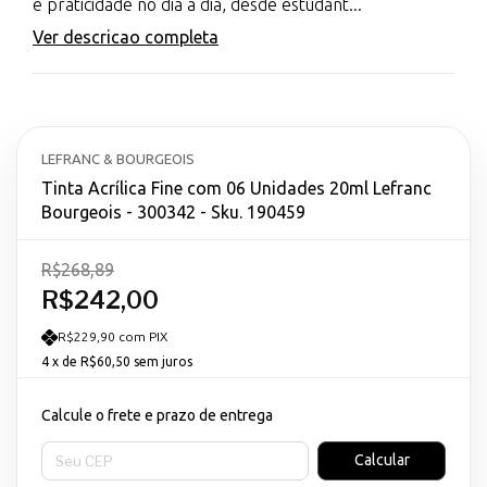
e praticidade no dia a dia, desde estudant...
Ver descricao completa
LEFRANC & BOURGEOIS
Tinta Acrílica Fine com 06 Unidades 20ml Lefranc
Bourgeois - 300342 - Sku. 190459
R$268,89
R$242,00
R$229,90 com PIX
4
x de
R$60,50
sem juros
Calcule o frete e prazo de entrega
Entregas para o CEP:
Calcular