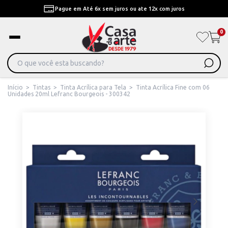
Pague em Até 6x sem juros ou ate 12x com juros
0
Início
>
Tintas
>
Tinta Acrílica para Tela
>
Tinta Acrílica Fine com 06
Unidades 20ml Lefranc Bourgeois - 300342