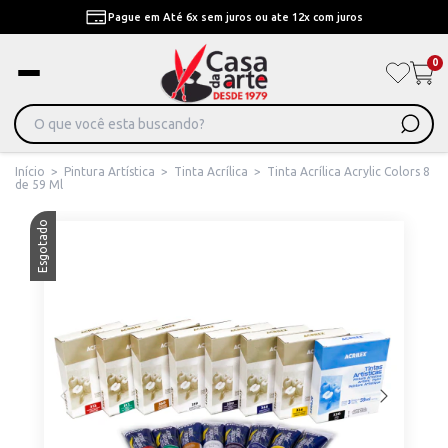
Pague em Até 6x sem juros ou ate 12x com juros
0
Início
>
Pintura Artística
>
Tinta Acrílica
>
Tinta Acrílica Acrylic Colors 8
de 59 Ml
Esgotado