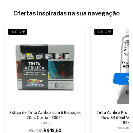
Ofertas inspiradas na sua navegação
10% OFF
10% OFF
Estojo de Tinta Acrílica com 6 Bisnagas
Tinta Acrílica Profi
20ml Corfix - 80021
Row S4 60ml Win
8840
CORFIX
WINSOR &
R$48,60
R$54,00