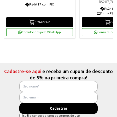
R
R$287,78
R$46,17 com PIX
R$246,0
5
x
de
R$51
COMPRAR
COM
Consulte-nos pelo WhatsApp
Consulte-nos 
Cadastre-se aqui
e receba um cupom de desconto
de 5% na primeira compra!
Eu li e concordo com os termos de uso