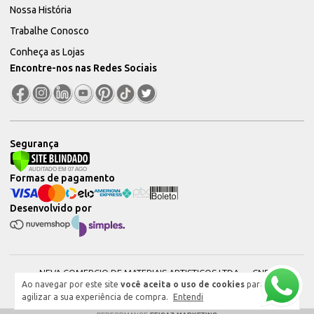
Nossa História
Trabalhe Conosco
Conheça as Lojas
Encontre-nos nas Redes Sociais
Segurança
Formas de pagamento
Desenvolvido por
NEVA COMERCIO DE MATERIAIS ARTISTICOS LTDA — CNPJ:
Ao navegar por este site
você aceita o uso de cookies
para
51604544000101 © 2026. Todos os direitos reservados.
agilizar a sua experiência de compra.
Entendi