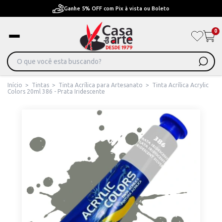
Pague em Até 6x sem juros ou ate 12x com juros
0
Início
>
Tintas
>
Tinta Acrílica para Artesanato
>
Tinta Acrílica Acrylic
Colors 20ml 386 - Prata Iridescente