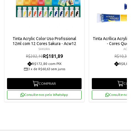
Tinta Acrylic Color Uso Profissional
Tinta Acrílica Acrylic
12ml com 12 Cores Sakura - Acw12
- Cores Quen
SAKURA
ACRI
R$181,89
R$202,10
R$10,30
R$172,80 com PIX
R$8,81
3
x
de
R$60,63
sem juros
COMPRAR
COM
Consulte-nos pelo WhatsApp
Consulte-nos 