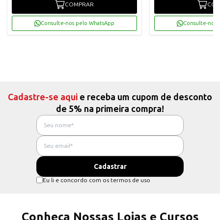
COMPRAR
COM
Consulte-nos pelo WhatsApp
Consulte-nos 
Cadastre-se aqui
e receba um cupom de desconto
de 5% na primeira compra!
Eu li e concordo com os termos de uso
Conheça Nossas Lojas e Cursos