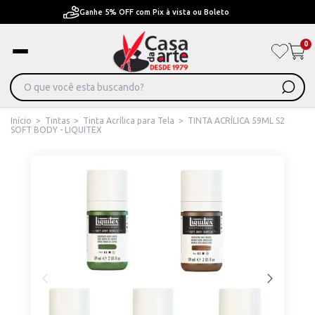
Pague em Até 6x sem juros ou ate 12x com juros
0
Início
>
Tintas
>
Tinta Acrílica para Tela
>
TINTA ACRÍLICA 59ML S2
SOFT BODY - LIQUITEX