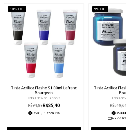
10% OFF
9% OFF
Tinta Acrílica Flashe S1 80ml Lefranc
Tinta Acrílica Flash
Bourgeois
Bourg
LEFRANC & BOURGEOIS
LEFRANC & 
R$85,40
R
R$94,89
R$519,61
R$81,13 com PIX
R$444,2
6
x
de
R$77