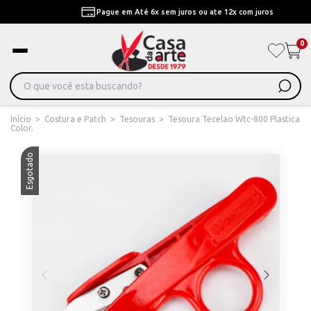
Pague em Até 6x sem juros ou ate 12x com juros
0
Início
>
Costura e Patch
>
Tesouras
>
Tesoura Tecelao Wtc-800 Plastica
Color.
Esgotado