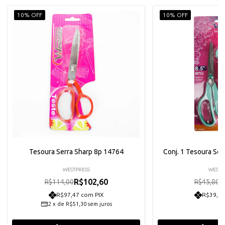
10% OFF
10% OFF
Tesoura Serra Sharp 8p 14764
Conj. 1 Tesoura Sof
WESTPRESS
WESTP
R$102,60
R
R$114,00
R$45,80
R$97,47 com PIX
R$39,16
2
x
de
R$51,30
sem juros