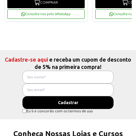
COMPRAR
COM
Consulte-nos pelo WhatsApp
Consulte-nos 
Cadastre-se aqui
e receba um cupom de desconto
de 5% na primeira compra!
Eu li e concordo com os termos de uso
Conheça Nossas Lojas e Cursos