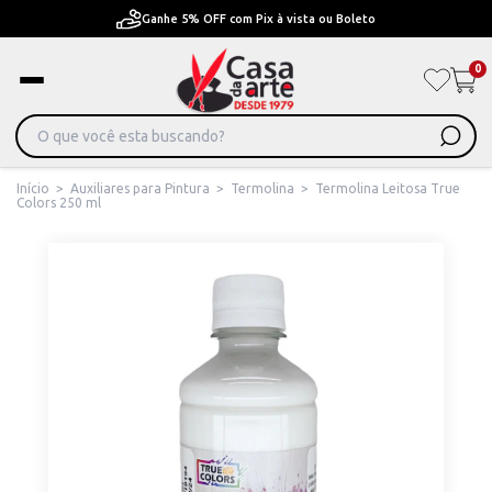
Pague em Até 6x sem juros ou ate 12x com juros
0
Início
>
Auxiliares para Pintura
>
Termolina
>
Termolina Leitosa True
Colors 250 ml