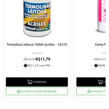
Termolina Leitosa 100ml Acrilex - 16510
Goma Fle
ACRILEX
DAIA
R$11,79
R
R$13,10
R$57,10
R$11,20 com PIX
R$48,82
COMPRAR
COM
Consulte-nos pelo WhatsApp
Consulte-nos 