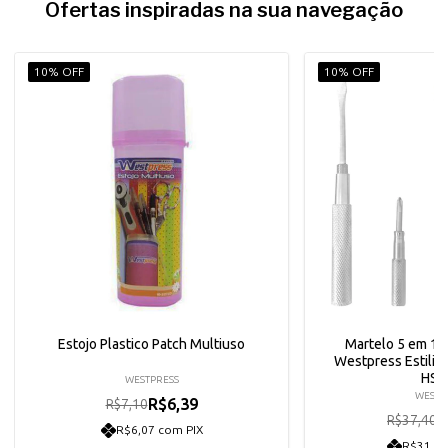
Ofertas inspiradas na sua navegação
10% OFF
10% OFF
Estojo Plastico Patch Multiuso
Martelo 5 em 1 p
Westpress Estili
HS0
WESTPRESS
WESTP
R$6,39
R$7,10
R
R$37,40
R$6,07 com PIX
R$31,98