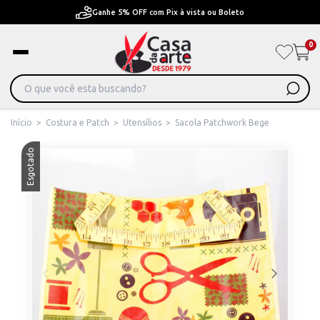
Ganhe 5% OFF com Pix à vista ou Boleto
0
Início
>
Costura e Patch
>
Utensílios
>
Sacola Patchwork Bege
Esgotado