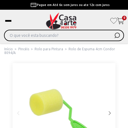
Pague em Até 6x sem juros ou ate 12x com juros
0
Início
>
Pincéis
>
Rolo para Pintura
>
Rolo de Espuma 4cm Condor
8094/A