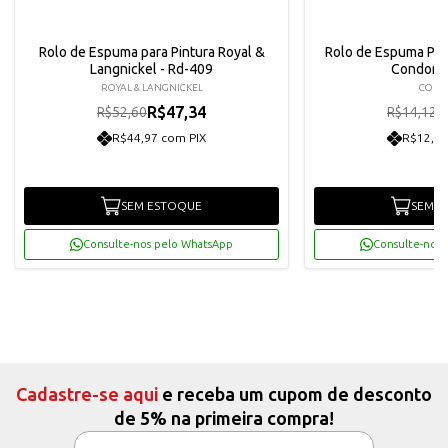
Rolo de Espuma para Pintura Royal &
Rolo de Espuma Poli
Langnickel - Rd-409
Condor -
ROYAL & LANGNICKEL
CON
R$47,34
R
R$52,60
R$14,12
R$44,97 com PIX
R$12,07
SEM ESTOQUE
SEM E
Consulte-nos pelo WhatsApp
Consulte-nos 
Cadastre-se aqui
e receba um cupom de desconto
de 5% na primeira compra!