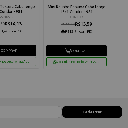
 Textura Cabo longo
Ro
Mini Rolinho Espuma Cabo longo
Condor - 981
12x1 Condor - 981
CONDOR
CONDOR
R$14,13
,70
R$13,59
R$15,10
13,42 com PIX
R$12,91 com PIX
COMPRAR
COMPRAR
-nos pelo WhatsApp
Consulte-nos pelo WhatsApp