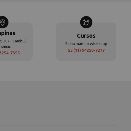
pinas
Cursos
c, 207 - Cambuí,
Saiba mais no Whatsapp
mpinas
55 (11) 94250-7277
 3254-7355