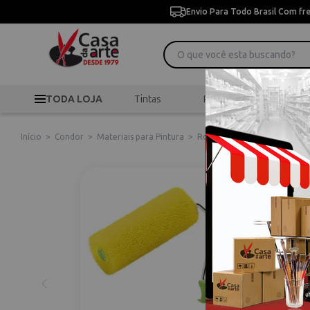
Envio Para Todo Brasil Com fr
TODA LOJA
Tintas
Pincéis
Desen
Início
>
Condor
>
Materiais para Pintura
>
Rolinho
>
Rolo Textura Fin