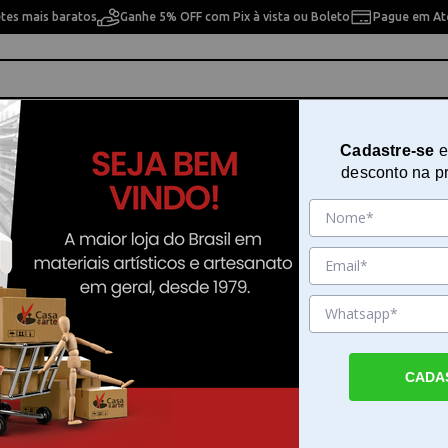
etes mais baratos
Ganhe 5% OFF com Pix à vista ou Boleto
Pague em Até
ho
Cavaletes
Pintura Artística
Pintura Artesan
Cadastre-se
e
desconto na p
a 9cm Condor - 966/9
Rolo Textura Fina 9cm Condor - 
Sku. 26586
Detalhes do Produto
CADA
Rolo Textura Fina 9cm Condor - 966/9 O Ro
Fina 9cm Condor - 966/9 é a ferramenta id
quem busca criar acabamentos suaves e un
paredes. Desenvolvido com espuma de poli