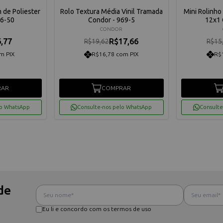
 de Poliester
Rolo Textura Média Vinil Tramada
Mini Rolinho
76-50
Condor - 969-5
12x1 
R
CONDOR
,77
R$17,66
R$19,62
R$15
m PIX
R$16,78 com PIX
R$
RAR
COMPRAR
lo WhatsApp
Consulte-nos pelo WhatsApp
Consulte
de
Eu li e concordo com os termos de uso