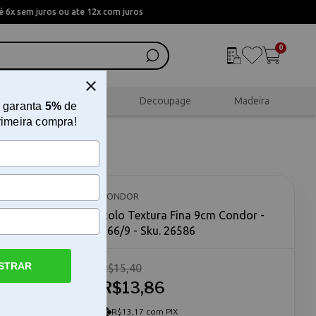
 6x sem juros ou ate 12x com juros
0
al
Scrapbook
Decoupage
Madeira
 garanta
5%
de
rimeira compra!
966/9
CONDOR
Rolo Textura Fina 9cm Condor -
966/9 - Sku. 26586
STRAR
R$15,40
lo Textura
eal para
R$13,86
iformes em
éster de
R$13,17 com PIX