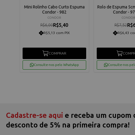
ter
Mini Rolinho Cabo Curto Espuma
Rolo de Espuma 5cm
Condor - 982
Condor - 9
CONDOR
CONDO
R$5,40
R$6
R$6,00
R$7,52
R$5,13 com PIX
R$6,43 co
COMPRAR
COMP
App
Consulte-nos pelo WhatsApp
Consulte-nos pe
Cadastre-se aqui
e receba um cupom 
desconto de 5% na primeira compra!