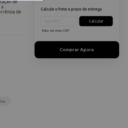
icação de
 a
Calcule o frete e prazo de entrega
orrência de
Entregas para o CEP:
Calcular
Não sei meu CEP
tas