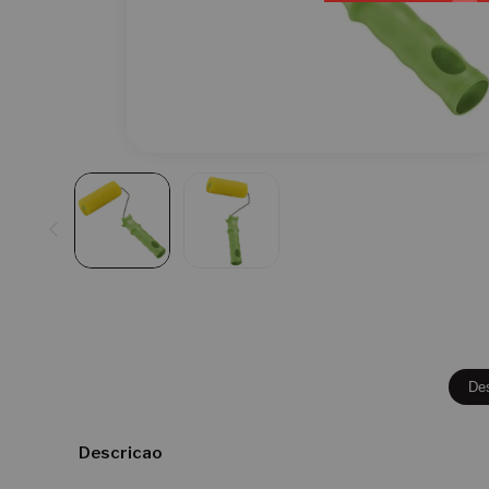
De
Descricao