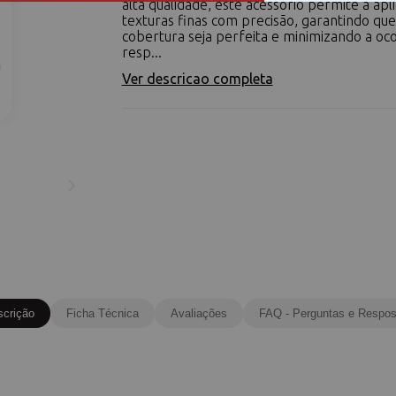
alta qualidade, este acessório permite a apl
texturas finas com precisão, garantindo que
cobertura seja perfeita e minimizando a oc
resp...
Ver descricao completa
scrição
Ficha Técnica
Avaliações
FAQ - Perguntas e Respos