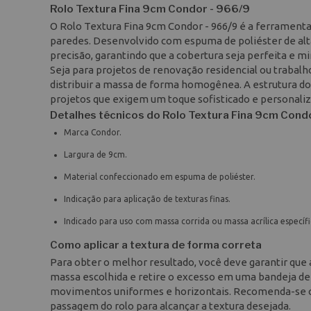
Rolo Textura Fina 9cm Condor - 966/9
O Rolo Textura Fina 9cm Condor - 966/9 é a ferrament
paredes. Desenvolvido com espuma de poliéster de alta
precisão, garantindo que a cobertura seja perfeita e m
Seja para projetos de renovação residencial ou trabalho
distribuir a massa de forma homogênea. A estrutura do m
projetos que exigem um toque sofisticado e personaliz
Detalhes técnicos do Rolo Textura Fina 9cm Cond
Marca Condor.
Largura de 9cm.
Material confeccionado em espuma de poliéster.
Indicação para aplicação de texturas finas.
Indicado para uso com massa corrida ou massa acrílica específi
Como aplicar a textura de forma correta
Para obter o melhor resultado, você deve garantir que a
massa escolhida e retire o excesso em uma bandeja de 
movimentos uniformes e horizontais. Recomenda-se c
passagem do rolo para alcançar a textura desejada.