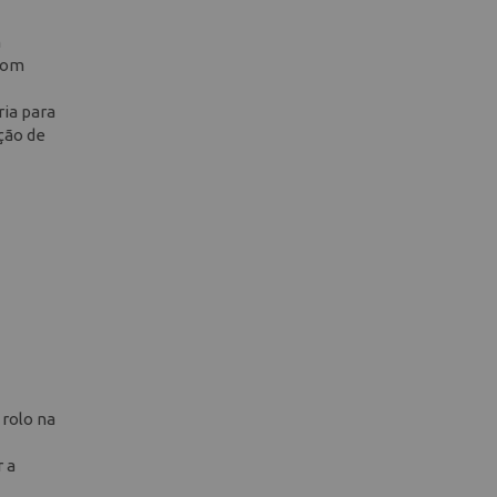
m
 com
ria para
ação de
 rolo na
 a