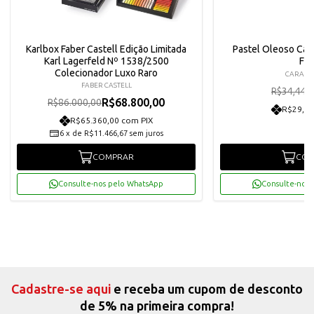
Karlbox Faber Castell Edição Limitada
Pastel Oleoso Cara
Karl Lagerfeld Nº 1538/2500
Fri
Colecionador Luxo Raro
CARAN
FABER CASTELL
R
R$34,44
R$68.800,00
R$86.000,00
R$29,45
R$65.360,00 com PIX
6
x
de
R$11.466,67
sem juros
COMPRAR
COM
Consulte-nos pelo WhatsApp
Consulte-nos 
Cadastre-se aqui
e receba um cupom de desconto
de 5% na primeira compra!