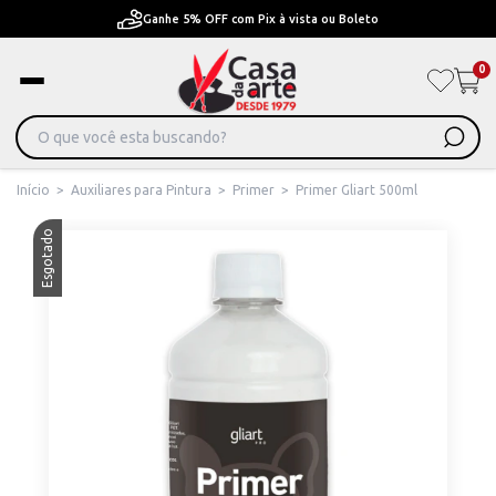
Ganhe 5% OFF com Pix à vista ou Boleto
0
Início
>
Auxiliares para Pintura
>
Primer
>
Primer Gliart 500ml
Esgotado