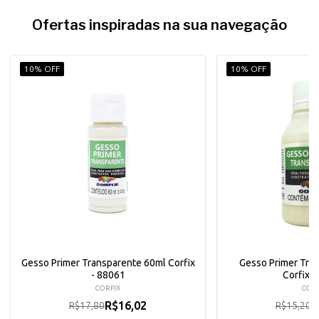
Ofertas inspiradas na sua navegação
10% OFF
10% OFF
Gesso Primer Transparente 60ml Corfix
Gesso Primer Tra
- 88061
Corfix -
CORFIX
CORF
R$16,02
R
R$17,80
R$15,20