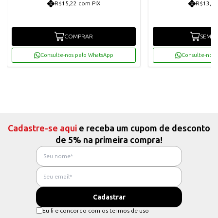
R$15,22 com PIX
R$13,00
COMPRAR
SEM E
Consulte-nos pelo WhatsApp
Consulte-nos 
Cadastre-se aqui
e receba um cupom de desconto
de 5% na primeira compra!
Eu li e concordo com os termos de uso