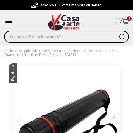
Ganhe 5% OFF com Pix à vista ou Boleto
0
Início
>
Scrapbook
>
Bolsas e Organizadores
>
Porta Mapa 8,5cm
Diametro 60-110cm Preto Sinoart - SFA017
Esgotado