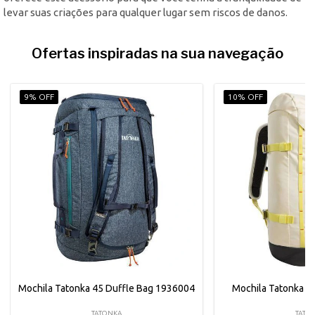
levar suas criações para qualquer lugar sem riscos de danos.
Ofertas inspiradas na sua navegação
9% OFF
10% OFF
Mochila Tatonka 45 Duffle Bag 1936004
Mochila Tatonka C
TATONKA
TATO