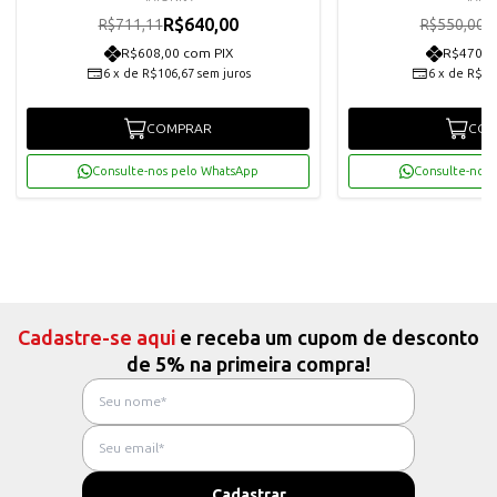
R$640,00
R
R$711,11
R$550,00
R$608,00 com PIX
R$470,2
6
x
de
R$106,67
sem juros
6
x
de
R$82
COMPRAR
COM
Consulte-nos pelo WhatsApp
Consulte-nos 
Cadastre-se aqui
e receba um cupom de desconto
de 5% na primeira compra!