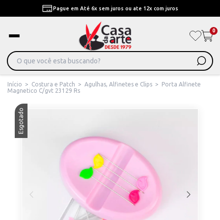
Pague em Até 6x sem juros ou ate 12x com juros
0
Início
>
Costura e Patch
>
Agulhas, Alfinetes e Clips
>
Porta Alfinete
Magnetico C/gvt 23129 Rs
Esgotado