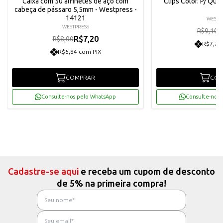
Caixa com 50 alfinetes de aço com
Clips Color. P/ Qui
cabeça de pássaro 5,5mm - Westpress -
14121
WESTP
WESTPRESS
R
R$9,10
R$7,20
R$8,00
R$7,78
R$6,84 com PIX
COMPRAR
COM
Consulte-nos pelo WhatsApp
Consulte-nos 
Cadastre-se aqui
e receba um cupom de desconto
de 5% na primeira compra!