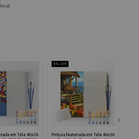
local
9% OFF
9% O
erada em Tela 40x50
Pintura Numerada em Tela 40x50
Pintu