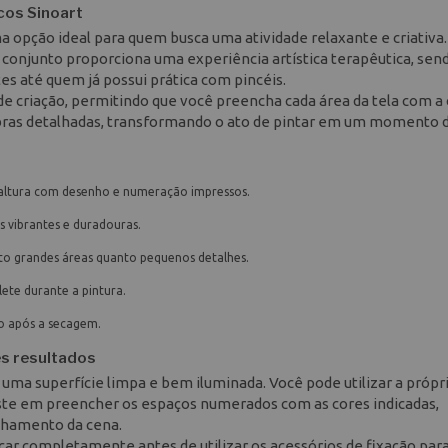
icos Sinoart
ma opção ideal para quem busca uma atividade relaxante e criativa
 conjunto proporciona uma experiência artística terapêutica, sen
tes até quem já possui prática com pincéis.
de criação, permitindo que você preencha cada área da tela com a 
obras detalhadas, transformando o ato de pintar em um momento 
 altura com desenho e numeração impressos.
vibrantes e duradouras.
to grandes áreas quanto pequenos detalhes.
ete durante a pintura.
o após a secagem.
es resultados
m uma superfície limpa e bem iluminada. Você pode utilizar a própri
iste em preencher os espaços numerados com as cores indicadas,
lhamento da cena.
ecar completamente antes de utilizar os acessórios de fixação par