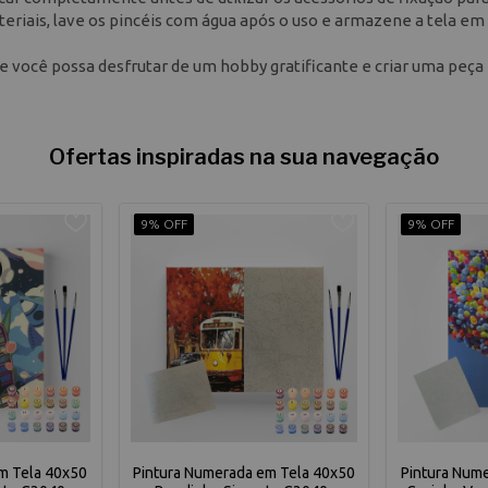
riais, lave os pincéis com água após o uso e armazene a tela em 
e você possa desfrutar de um hobby gratificante e criar uma peça
Ofertas inspiradas na sua navegação
9% OFF
9% OFF
m Tela 40x50
Pintura Numerada em Tela 40x50
Pintura Num