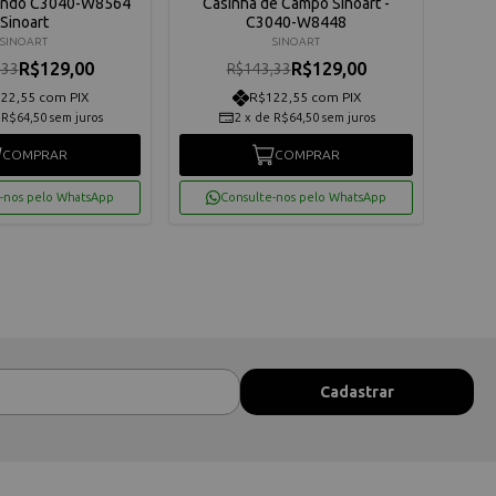
ando C3040-W8564
Casinha de Campo Sinoart -
Co
Sinoart
C3040-W8448
SINOART
SINOART
R$129,00
R$129,00
,33
R$143,33
22,55 com PIX
R$122,55 com PIX
e
R$64,50
sem juros
2
x
de
R$64,50
sem juros
COMPRAR
COMPRAR
-nos pelo WhatsApp
Consulte-nos pelo WhatsApp