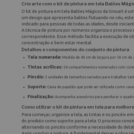
Crie arte com o kit de pintura em tela Balões Mág
O kit de pintura em tela Balões Mágicos da Sinoart é u
um design que apresenta balões flutuando no céu, este
indicado para pessoas de todas as idades, desde inician
A técnica de pintura por números organiza o processo 
correspondente. Esse método facilita a execução de 
concentração e bem estar mental.
Detalhes e componentes do conjunto de pintura
Tela numerada:
Medida de 40 cm de largura por 50 cm de
Tintas acrílicas:
24 compartimentos numerados com cores 
Pincéis:
3 unidades de tamanhos variados para trabalhar tan
Suporte:
Caixa de papelão que pode ser utilizada como caval
Finalização:
Acompanha acessórios para pendurar o quadr
Como utilizar o kit de pintura em tela para melhor
Para começar, organize a tela, as tintas e os pincéis e
do produto como suporte para a tela. O processo cons
alternando os pincéis conforme a necessidade do deta
Após concluir a pintura, é fundamental deixar a obra s