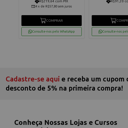
R$219,64 com PIX
R$91,20 c
4
x
de
R$57,80
sem juros
COMPRAR
COMP
App
Consulte-nos pelo WhatsApp
Consulte-nos pe
Cadastre-se aqui
e receba um cupom 
desconto de 5% na primeira compra!
Conheça Nossas Lojas e Cursos