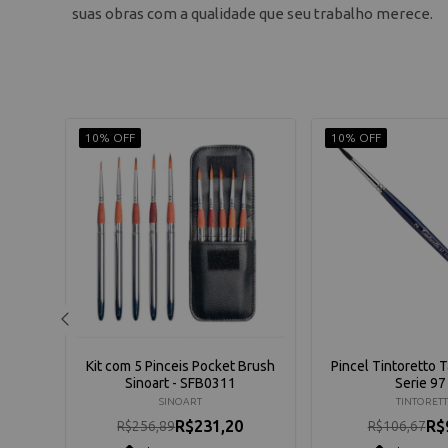
suas obras com a qualidade que seu trabalho merece.
10% OFF
10% OFF
Condor
Kit com 5 Pinceis Pocket Brush
Pincel Tintoretto 
Sinoart - SFB0311
Serie 97
SINOART
TINTORET
R$231,20
R$
R$256,89
R$106,67