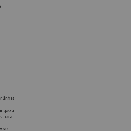
a
r linhas
ar que a
as para
morar