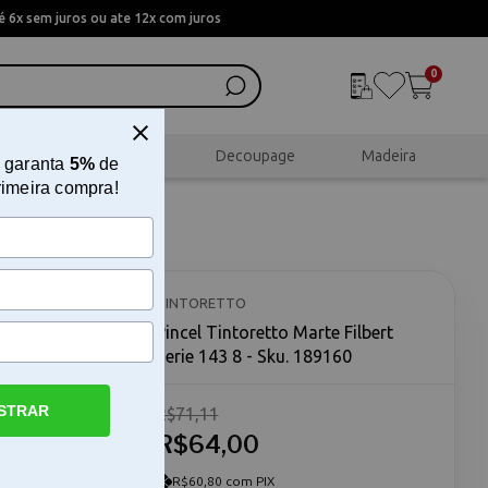
 6x sem juros ou ate 12x com juros
0
al
Scrapbook
Decoupage
Madeira
 garanta
5%
de
rimeira compra!
erie 143
TINTORETTO
Pincel Tintoretto Marte Filbert
Serie 143 8 - Sku. 189160
STRAR
R$71,11
R$64,00
tamanho 8 O
 e uma
rtistas que
R$60,80 com PIX