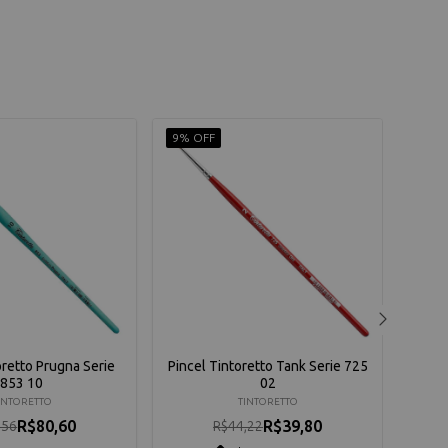
9% OFF
10% 
oretto Prugna Serie
Pincel Tintoretto Tank Serie 725
Kit 
853 10
02
R
INTORETTO
TINTORETTO
R$80,60
R$39,80
,56
R$44,22