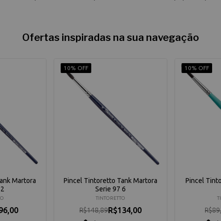
Ofertas inspiradas na sua navegação
10% OFF
10% OFF
Tank Martora
Pincel Tintoretto Tank Martora
Pincel Tint
 2
Serie 97 6
TO
TINTORETTO
T
96,00
R$134,00
R$148,89
R$89