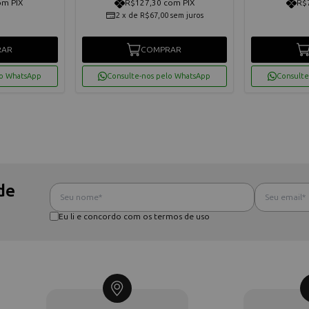
om PIX
R$127,30 com PIX
R$
2
x
de
R$67,00
sem juros
RAR
COMPRAR
lo WhatsApp
Consulte-nos pelo WhatsApp
Consulte
de
Eu li e concordo com os termos de uso