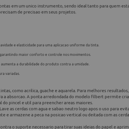
ontas em um unico instrumento, sendo ideal tanto para quem est
 precisam de precisao em seus projetos.
uavidade e elasticidade para uma aplicacao uniforme da tinta.
garantindo maior conforto e controle nos movimentos.
e aumenta a durabilidade do produto contra a umidade.
ra variadas.
tintas, como acrilica, guache e aquarela. Para melhores resultados,
a a absorcao. A ponta arredondada do modelo filbert permite cria
al do pincel e util para preencher areas maiores.
 Lave as cerdas com agua e sabao neutro logo apos o uso para evit
nte e armazene a peca na posicao vertical ou deitada com as cerd
ontra o suporte necessario para tirar suas ideias do papel e apri