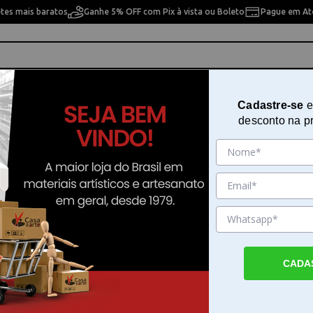
etes mais baratos
Ganhe 5% OFF com Pix à vista ou Boleto
Pague em Até
ho
Cavaletes
Pintura Artística
Pintura Artesan
Cadastre-se
e
desconto na p
e 143 8
Pincel Tintoretto Marte Filbert S
8
Sku. 189160
Detalhes do Produto
CADA
Pincel filbert Tintoretto Marte Serie 143 
Pincel Tintoretto Marte Filbert Serie 143 8
ferramenta de precisao desenvolvida para a