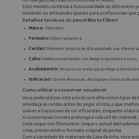
Este modelo combina a funcionalidade de diferentes p
iniciando no artesanato quanto para profissionais que
Detalhes tecnicos do pincel Marte Filbert
Marca:
Tintoretto.
Formato:
Filbert tamanho 8.
Cerdas:
Filamento sintetico de alta qualidade, que oferece s
Cabo:
Madeira envernizada com design ergonomico e curto, 
Acabamento:
Virola na cor preta que protege a estrutura 
Indicacao:
Uso em decoracao, decoupage e tecnicas de pintu
Como utilizar e conservar seu pincel
Voce pode utilizar este pincel com diferentes tipos de 
umedeça as cerdas antes de pegar a tinta, o que melhor
suaves e transicoes de cor eficientes, enquanto a later
A conservacao correta prolonga a vida util do material.
tinta seque nos filamentos. Seque o pincel delicadame
cima, preservando o formato original da ponta.
Com a variedade de materiais da Casa da Arte, voce enc