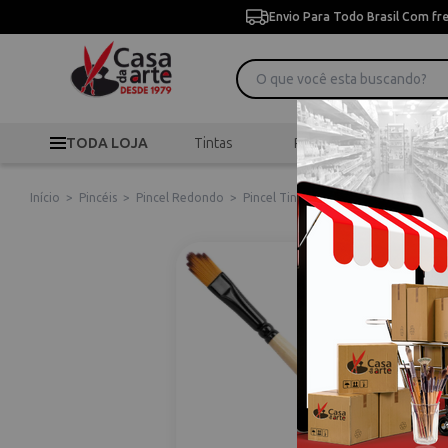
Envio Para Todo Brasil Com fr
TODA LOJA
Tintas
Pincéis
Desen
Início
>
Pincéis
>
Pincel Redondo
>
Pincel Tintoretto Marte Filbert Seri