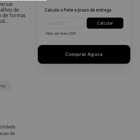
versas
balhos de
Calcule o frete e prazo de entrega
ao de formas
Entregas para o CEP:
d...
Calcular
Não sei meu CEP
tas
ilidade.
iacao de