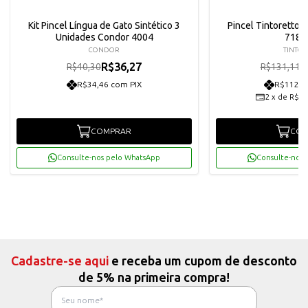
Kit Pincel Língua de Gato Sintético 3
Pincel Tintoretto 
Unidades Condor 4004
718/
CONDOR
TINTOR
R$36,27
R
R$40,30
R$131,11
R$34,46 com PIX
R$112,1
2
x
de
R$59
COMPRAR
COM
Consulte-nos pelo WhatsApp
Consulte-nos 
Cadastre-se aqui
e receba um cupom de desconto
de 5% na primeira compra!