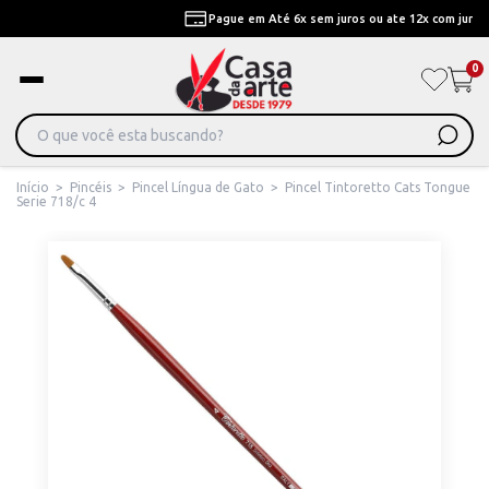
Pague em Até 6x sem juros ou ate 12x com juros
0
Início
>
Pincéis
>
Pincel Língua de Gato
>
Pincel Tintoretto Cats Tongue
Serie 718/c 4