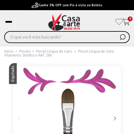
Pague em Até 6x sem juros ou ate 12x com juros
0
Início
>
Pincéis
>
Pincel Língua de Gato
>
Pincel Língua de Gato
Filamento Sintético Ref. 286
Esgotado