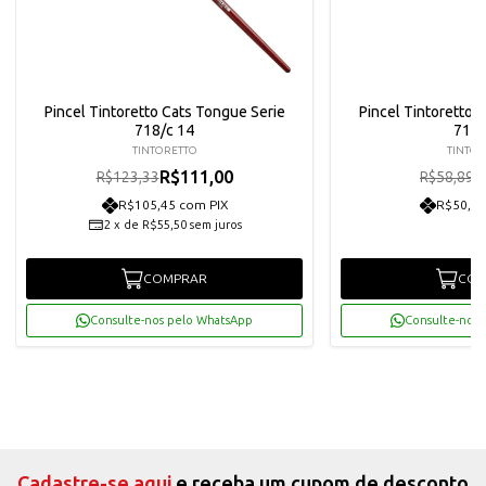
Pincel Tintoretto Cats Tongue Serie
Pincel Tintoretto 
718/c 14
718/
TINTORETTO
TINTOR
R$111,00
R
R$123,33
R$58,89
R$105,45 com PIX
R$50,35
2
x
de
R$55,50
sem juros
COMPRAR
COM
Consulte-nos pelo WhatsApp
Consulte-nos 
Cadastre-se aqui
e receba um cupom de desconto