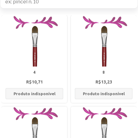
4
8
R$10,71
R$13,23
Produto indisponível
Produto indisponível