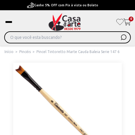
Pague em Até 6x sem juros ou ate 12x com juros
0
Início
>
Pincéis
>
Pincel Tintoretto Marte Cauda Baleia Serie 147 6