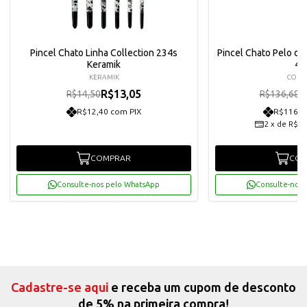
Pincel Chato Linha Collection 234s
Pincel Chato Pelo de 
Keramik
41
KERAMIK
CON
R$13,05
R
R$14,50
R$136,68
R$12,40 com PIX
R$116,8
2
x
de
R$61
COMPRAR
COM
Consulte-nos pelo WhatsApp
Consulte-nos 
Cadastre-se aqui
e receba um cupom de desconto
de 5% na primeira compra!