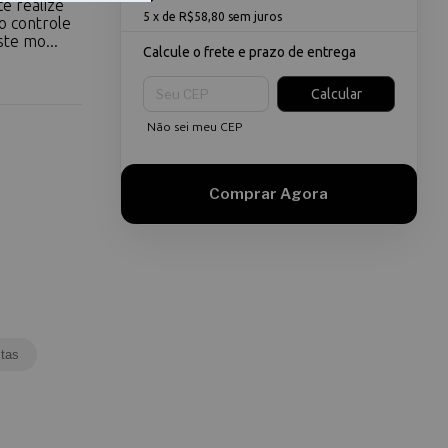
ê realize
5
x de
R$58,80
sem juros
o controle
te mo...
Calcule o frete e prazo de entrega
Entregas para o CEP:
Calcular
Não sei meu CEP
tas