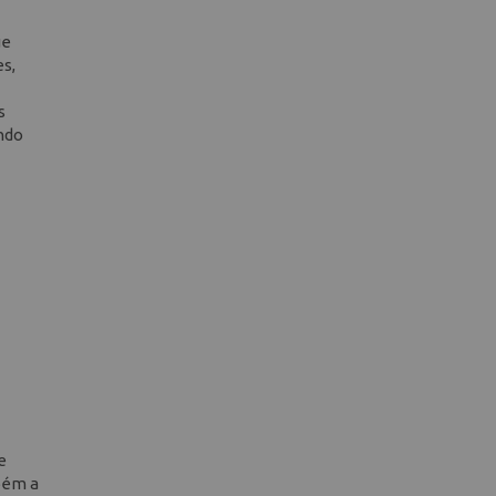
ue
s,
s
ando
e
bém a