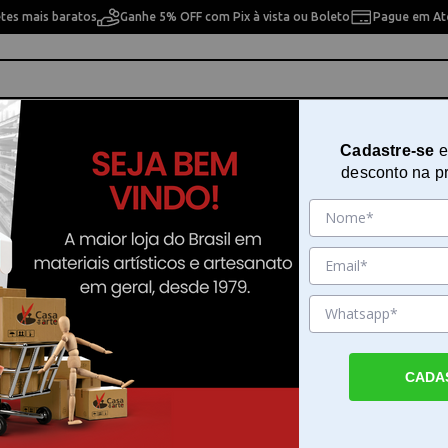
etes mais baratos
Ganhe 5% OFF com Pix à vista ou Boleto
Pague em Até
ho
Cavaletes
Pintura Artística
Pintura Artesan
Cadastre-se
e
desconto na p
15 12
Pincel Tintoretto Aquasynt Serie
Sku. 188445
Detalhes do Produto
CADA
Pincel artistico Tintoretto Aquasynt Serie 
pincel artistico Tintoretto Aquasynt Serie 1
desenvolvido para quem busca eficiência em
de pintura que utilizam tintas aquosas. Co