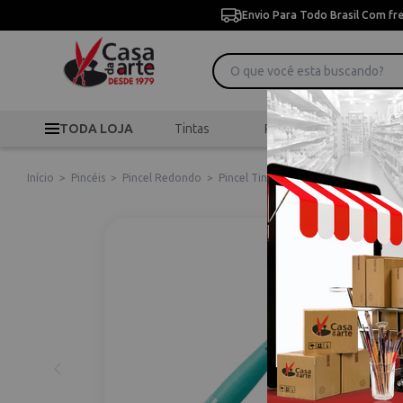
Envio Para Todo Brasil Com fr
TODA LOJA
Tintas
Pincéis
Desen
Início
>
Pincéis
>
Pincel Redondo
>
Pincel Tintoretto Aquasynt Serie 14