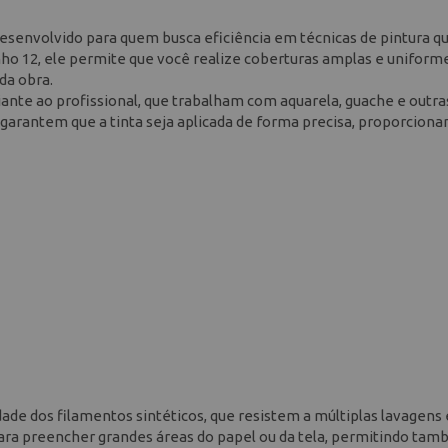
2
 desenvolvido para quem busca eficiência em técnicas de pintura q
ho 12, ele permite que você realize coberturas amplas e uniforme
da obra.
ciante ao profissional, que trabalham com aquarela, guache e outra
e garantem que a tinta seja aplicada de forma precisa, proporcion
idade dos filamentos sintéticos, que resistem a múltiplas lavagens 
para preencher grandes áreas do papel ou da tela, permitindo tam