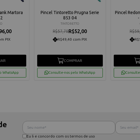
Tank Martora
Pincel Tintoretto Prugna Serie
Pincel Redon
 2
853 04
-
TO
TINTORETTO
96,00
R$52,00
R$57,78
R$59
om PIX
R$49,40 com PIX
R$
RAR
COMPRAR
lo WhatsApp
Consulte-nos pelo WhatsApp
Consulte
de
Eu li e concordo com os termos de uso