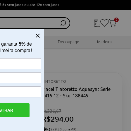
 6x sem juros ou ate 12x com juros
0
al
Scrapbook
Decoupage
Madeira
 garanta
5%
de
rimeira compra!
 1415 12
TINTORETTO
Pincel Tintoretto Aquasynt Serie
1415 12 - Sku. 188445
STRAR
R$326,67
1415 12 O
415 12 é
R$294,00
 técnicas
m formato
R$279,30 com PIX