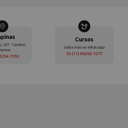
pinas
Cursos
c, 207 - Cambuí,
Saiba mais no Whatsapp
mpinas
55 (11) 94250-7277
 3254-7355