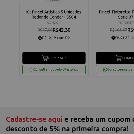
ie 725
Kit Pincel Artístico 5 Unidades
Pincel Tintoretto 
Redondo Condor - 5504
Serie 97
CONDOR
TINTORET
R$42,30
R$
R$47,00
R$106,67
R$40,19 com PIX
R$91,20 c
COMPRAR
COMP
App
Consulte-nos pelo WhatsApp
Consulte-nos pe
Cadastre-se aqui
e receba um cupom 
desconto de 5% na primeira compra!