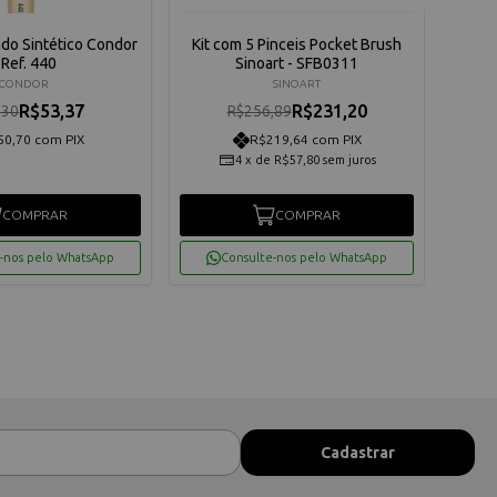
do Sintético Condor
Kit com 5 Pinceis Pocket Brush
Pinc
 Ref. 440
Sinoart - SFB0311
CONDOR
SINOART
R$53,37
R$231,20
,30
R$256,89
50,70 com PIX
R$219,64 com PIX
4
x
de
R$57,80
sem juros
COMPRAR
COMPRAR
-nos pelo WhatsApp
Consulte-nos pelo WhatsApp