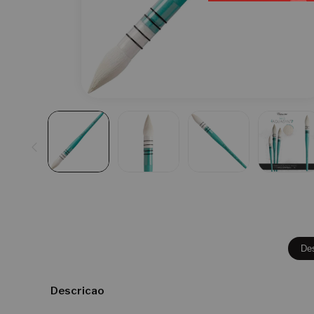
De
Descricao