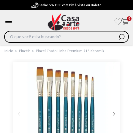
Ganhe 5% OFF com Pix à vista ou Boleto
0
Início
>
Pincéis
>
Pincel Chato Linha Premium 715 Keramik