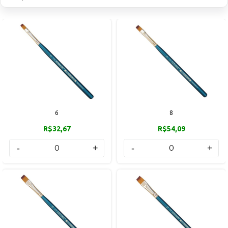
6
8
R$32,67
R$54,09
-
+
-
+