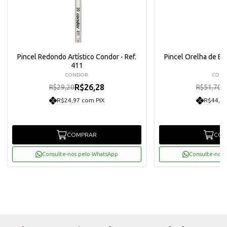
Pincel Redondo Artístico Condor - Ref.
Pincel Orelha de Boi
411
CONDOR
CON
R$26,28
R
R$29,20
R$51,70
R$24,97 com PIX
R$44,20
COMPRAR
COM
Consulte-nos pelo WhatsApp
Consulte-nos 