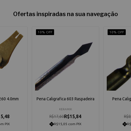
Ofertas inspiradas na sua navegação
10% OFF
10% OFF
 260 4.0mm
Pena Caligrafica 603 Raspadeira
Pena Cali
K
KERAMIK
5,48
R$15,84
R$17,60
R$8
om PIX
R$15,05 com PIX
R$