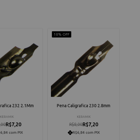
10% OFF
grafica 232 2.1Mm
Pena Caligrafica 230 2.8mm
KERAMIK
KERAMIK
R$7,20
R$7,20
,00
R$8,00
6,84 com PIX
R$6,84 com PIX