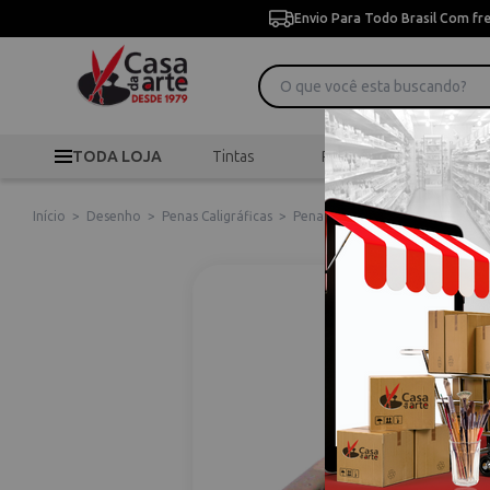
Envio Para Todo Brasil Com fr
TODA LOJA
Tintas
Pincéis
Desen
Início
>
Desenho
>
Penas Caligráficas
>
Pena Caligrafica Ym P. Media