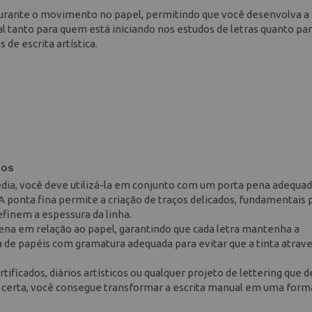
durante o movimento no papel, permitindo que você desenvolva a
l tanto para quem está iniciando nos estudos de letras quanto pa
de escrita artística.
dos
Media, você deve utilizá-la em conjunto com um porta pena adequa
. A ponta fina permite a criação de traços delicados, fundamentais 
definem a espessura da linha.
pena em relação ao papel, garantindo que cada letra mantenha a
 de papéis com gramatura adequada para evitar que a tinta atrave
rtificados, diários artísticos ou qualquer projeto de lettering que
 certa, você consegue transformar a escrita manual em uma form