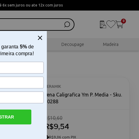
 6x sem juros ou ate 12x com juros
0
al
Scrapbook
Decoupage
Madeira
 garanta
5%
de
rimeira compra!
KERAMIK
Pena Caligrafica Ym P. Media - Sku.
10288
STRAR
R$10,60
álica A Pena
desenvolvido
R$9,54
 fluidez na
a a execução
R$9,06 com PIX