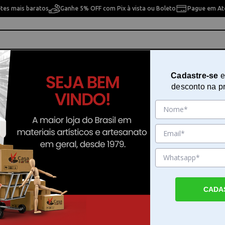
etes mais baratos
Ganhe 5% OFF com Pix à vista ou Boleto
Pague em Até
ho
Cavaletes
Pintura Artística
Pintura Artesan
Cadastre-se
e
desconto na p
Pena Caligrafica Ym P. Media
Sku. 10288
Detalhes do Produto
CADA
Pena Caligrafica Ym P. Media para escrita it
Caligrafica Ym P. Media é um instrumento 
especificamente para quem busca precisão e
arte da escrita. Este modelo é indicado par