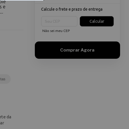
ole
s e
Calcule o frete e prazo de entrega
..
Entregas para o CEP:
Calcular
Não sei meu CEP
tas
rte da
iar