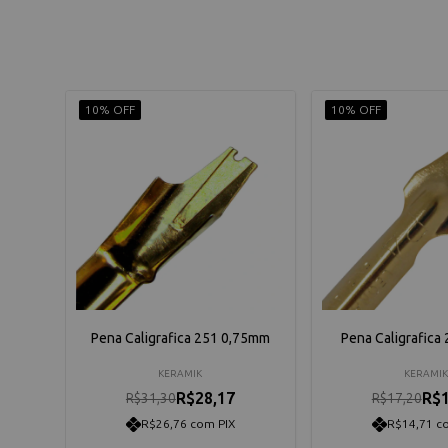
10% OFF
10% OFF
Pena Caligrafica 251 0,75mm
Pena Caligrafica
KERAMIK
KERAMI
R$28,17
R$1
R$31,30
R$17,20
R$26,76 com PIX
R$14,71 c