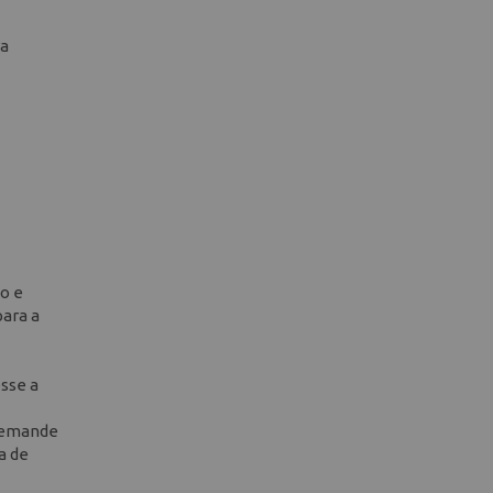
ra
do e
para a
sse a
 demande
a de