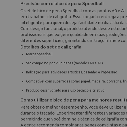
Precisão com o bico de pena Speedball
O set de bico de pena Speedball com as pontas A0 e A
em trabalhos de caligrafia. Esse conjunto entrega a pre
inteligente para quem deseja facilidade no dia a dia da
Com design funcional, o produto atende desde estudante
profissionais que exigem qualidade em suas produções.
diferentes superfícies, garantindo um traço firme e co
Detalhes do set de caligrafia
Marca Speedball.
Set composto por 2 unidades (modelos A0 e A1).
Indicação para atividades artísticas, desenho e impressão.
Compatível com superfícies como papel, madeira, borracha, li
Produto desenvolvido para uso técnico e criativo.
Como utilizar o bico de pena para melhores resul
Para obter o melhor desempenho, você deve utilizar a 
durante o traçado. Experimentar diferentes variações d
permitindo que você domine a técnica de caligrafia co
A gente recomenda combinar as penas com tintas e papé