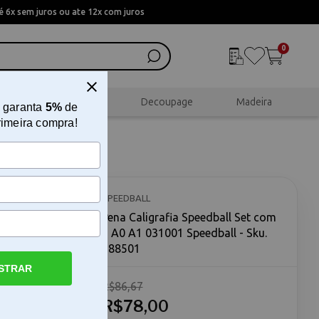
 6x sem juros ou ate 12x com juros
0
al
Scrapbook
Decoupage
Madeira
 garanta
5%
de
rimeira compra!
m 2 A0
SPEEDBALL
Pena Caligrafia Speedball Set com
2 A0 A1 031001 Speedball - Sku.
188501
STRAR
R$86,67
t de bico
é
R$78,00
de e