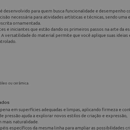
1 é desenvolvido para quem busca funcionalidade e desempenho c
cisão necessária para atividades artísticas e técnicas, sendo uma 
 escrita ornamentada.
s e iniciantes que estão dando os primeiros passos na arte da es
 A versatilidade do material permite que você aplique suas ideias
ntrolado.
nóleo ou cerâmica.
tados
pena em superfícies adequadas e limpas, aplicando firmeza e con
e pressão ajuda a explorar novos estilos de criação e expressão,
m mais naturalidade.
is específicos da mesma linha para ampliar as possibilidades cri