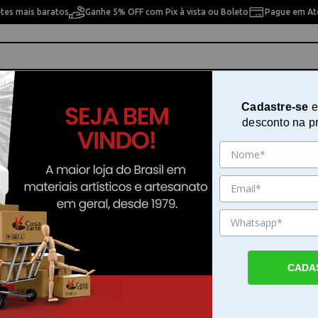
etes mais baratos
Ganhe 5% OFF com Pix à vista ou Boleto
Pague em Até
ho
Cavaletes
Pintura Artística
Pintura Artesan
Cadastre-se
e
desconto na p
t com 2 A0 A1 031001 Speedball
Pena Caligrafia Speedball Set co
A1 031001 Speedball
Sku. 188501
Detalhes do Produto
CADA
Precisão com o bico de pena Speedball O se
de pena Speedball com as pontas A0 e A1 
desenvolvido para quem busca funcionalida