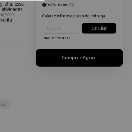
rafia. Esse
R$74,10 com PIX
 atividades
ligente
Calcule o frete e prazo de entrega
scrita
Entregas para o CEP:
Calcular
Não sei meu CEP
tas