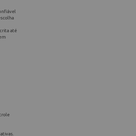
onfiável
escolha
crita até
 em
trole
ativas.