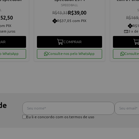
SPEEDBALL
L
R$39,00
R$43,33
52,50
R$169
R$37,05 com PIX
om PIX
R$1
sem juros
3
x
d
RAR
COMPRAR
lo WhatsApp
Consulte-nos pelo WhatsApp
Consulte
de
Eu li e concordo com os termos de uso