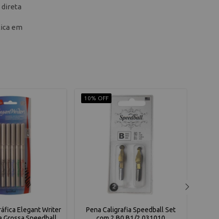
 direta
tica em
10% OFF
9% O
áfica Elegant Writer
Pena Caligrafia Speedball Set
Caneta
a Grossa Speedball
com 2 B0 B1/2 031010
com 