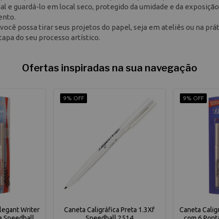
al e guardá-lo em local seco, protegido da umidade e da exposição
ento.
você possa tirar seus projetos do papel, seja em ateliês ou na prá
apa do seu processo artístico.
Ofertas inspiradas na sua navegação
9% OFF
9% OFF
Elegant Writer
Caneta Caligráfica Preta 1.3Xf
Caneta Caligr
a Speedball
Speedball 2514
com 6 Pont