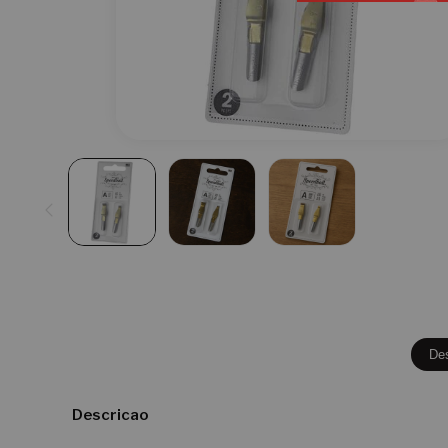
De
Descricao