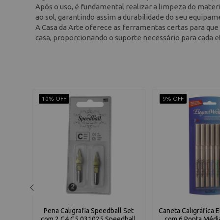
Após o uso, é fundamental realizar a limpeza do materi
ao sol, garantindo assim a durabilidade do seu equipam
A Casa da Arte oferece as ferramentas certas para que 
casa, proporcionando o suporte necessário para cada et
10% OFF
9% OFF
l Set
Pena Caligrafia Speedball Set
Caneta Caligráfica 
dball
com 2 C4 C5 031025 Speedball
com 6 Ponta Médi