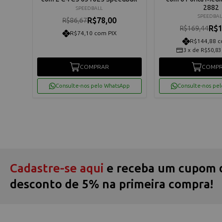
2882
SPEEDBALL
SPEEDBAL
R$78,00
R$86,67
R$1
R$169,44
R$74,10 com PIX
R$144,88 c
3
x
de
R$50,83
COMPRAR
COMP
App
Consulte-nos pelo WhatsApp
Consulte-nos pe
Cadastre-se aqui
e receba um cupom 
desconto de 5% na primeira compra!