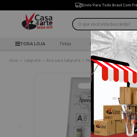
Envio Para Todo Brasil Com fr
TODA LOJA
Tintas
Pincéis
Desen
Início
>
Caligrafia
>
Bico para Caligrafia
>
Pena Caligrafia Speedball Se