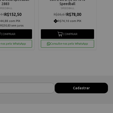
2883
Speedball
SPEEDBALL
SPEEDBALL
R$152,50
R$78,00
,44
R$86,67
44,88 com PIX
R$74,10 com PIX
e
R$50,83
sem juros
COMPRAR
COMPRAR
-nos pelo WhatsApp
Consulte-nos pelo WhatsApp