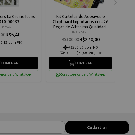
kers La Creme Icons
Kit Cartelas de Adesivos e
Pap
-010-00033
Chipboard Importados com 26
Peças de Altíssima Qualidade
DCWV
Imaginisce
IMAGINISCE
R$5,40
,00
R$270,00
R$300,00
5,13 com PIX
R$256,50 com PIX
5
x
de
R$54,00
sem juros
COMPRAR
COMPRAR
-nos pelo WhatsApp
Consulte-nos pelo WhatsApp