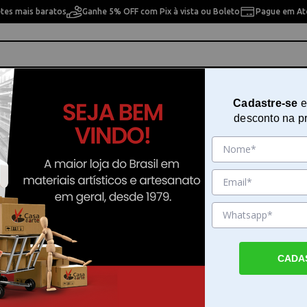
etes mais baratos
Ganhe 5% OFF com Pix à vista ou Boleto
Pague em Até
ho
Cavaletes
Pintura Artística
Pintura Artesan
Cadastre-se
e
desconto na p
rte Fada Adulta 30,5x30,5 cm - SD-1024
Papel para scrapbook Dupla Face
Fada Adulta 30,5x30,5 cm - SD-1
Sku. 169893
Detalhes do Produto
CADA
Papel para scrapbook Dupla Face Litoarte 
30,5x30,5 cm - O Papel para scrapbook Du
Litoarte Fada Adulta 30,5x30,5 cm - é dese