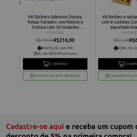
Flores
Kit Stickers Adesivos Disney
Kit Botões e Apli
m 36
Temas Variados com Relevo e
com 8 Cartelas Co
sce
Textura com 10 Unidades
Importado Ima
Importados EK Success
EK SUCCESS
IMAGINIS
R$216,00
R$6
R$240,00
R$72,00
R$205,20 com PIX
R$61,56 c
os
4
x
de
R$54,00
sem juros
COMPRAR
COMP
App
Consulte-nos pelo WhatsApp
Consulte-nos pe
Cadastre-se aqui
e receba um cupom 
desconto de 5% na primeira compra!