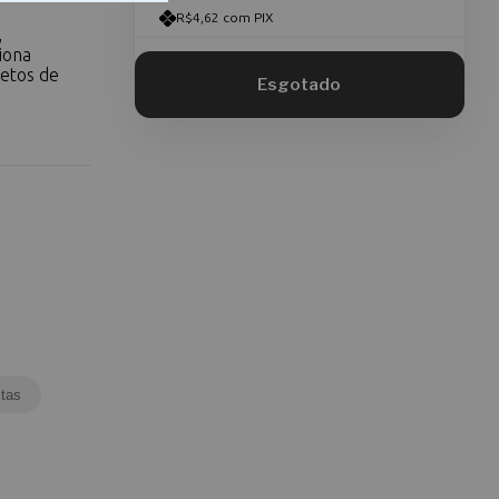
R$4,62 com PIX
,
iona
jetos de
tas