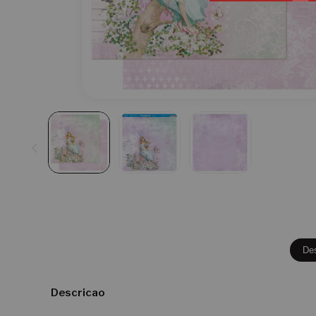
De
Descricao