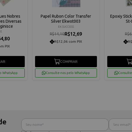
ques Nobres
Papel Rubon Color Transfer
Epoxiy Stic
res Diversas
Silver Ekwot003
St
ginisce
EK SUCCESS
CE
R$12,69
R$14,10
R$6
4,80
R$12,06 com PIX
R$
om PIX
RAR
COMPRAR
lo WhatsApp
Consulte-nos pelo WhatsApp
Consulte
de