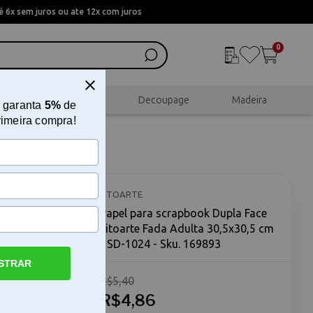
 6x sem juros ou ate 12x com juros
0
al
Scrapbook
Decoupage
Madeira
 garanta
5%
de
rimeira compra!
 Litoarte
024
LITOARTE
Papel para scrapbook Dupla Face
Litoarte Fada Adulta 30,5x30,5 cm
- SD-1024 - Sku. 169893
STRAR
R$5,40
Fada Adulta
pla Face
R$4,86
nvolvido em