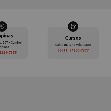
pinas
Cursos
c, 207 - Cambuí,
Saiba mais no Whatsapp
mpinas
55 (11) 94250-7277
 3254-7355