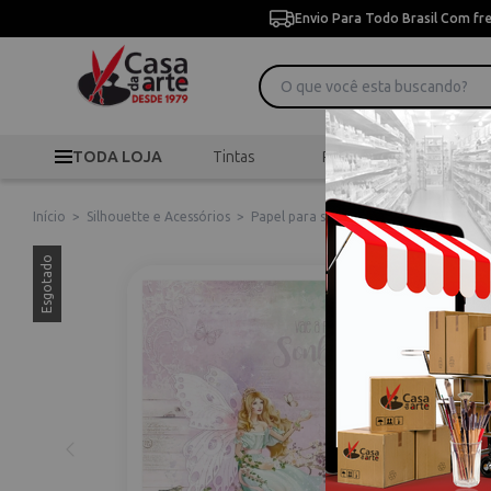
Envio Para Todo Brasil Com fr
TODA LOJA
Tintas
Pincéis
Desen
Início
>
Silhouette e Acessórios
>
Papel para scrapbook Dupla Face Litoa
Esgotado