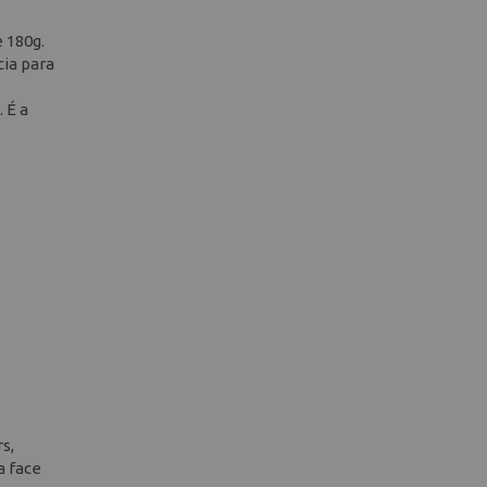
 180g.
cia para
 É a
s,
a face