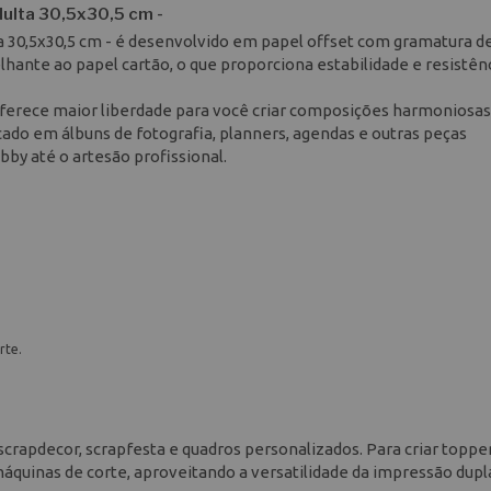
dulta 30,5x30,5 cm -
a 30,5x30,5 cm - é desenvolvido em papel offset com gramatura de
hante ao papel cartão, o que proporciona estabilidade e resistên
oferece maior liberdade para você criar composições harmoniosas.
ado em álbuns de fotografia, planners, agendas e outras peças
by até o artesão profissional.
rte.
scrapdecor, scrapfesta e quadros personalizados. Para criar topper
máquinas de corte, aproveitando a versatilidade da impressão dupl