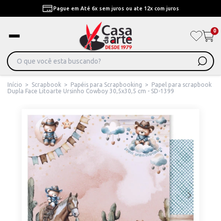
Pague em Até 6x sem juros ou ate 12x com juros
0
Início
>
Scrapbook
>
Papéis para Scrapbooking
>
Papel para scrapbook
Dupla Face Litoarte Ursinho Cowboy 30,5x30,5 cm - SD-1399