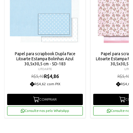
Papel para scrapbook Dupla Face
Papel para scrap
Litoarte Estampa Bolinhas Azul
Litoarte Estampa Flo
30,5x30,5 cm - SD-183
30,5x30,5 c
LITOARTE
LITOA
R$4,86
R
R$5,40
R$5,40
R$4,62 com PIX
R$4,62
COMPRAR
COM
Consulte-nos pelo WhatsApp
Consulte-nos 