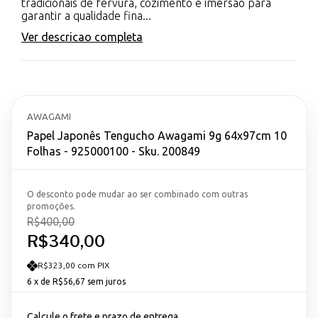
tradicionais de fervura, cozimento e imersão para
garantir a qualidade fina...
Ver descricao completa
AWAGAMI
Papel Japonês Tengucho Awagami 9g 64x97cm 10
Folhas - 925000100 - Sku. 200849
O desconto pode mudar ao ser combinado com outras
promoções.
R$400,00
R$340,00
R$323,00 com PIX
6
x de
R$56,67
sem juros
Calcule o frete e prazo de entrega