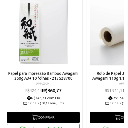
Papel para Impressão Bamboo Awagami
Rolo de Papel Ja
250g A3+ 10 folhas - 213528700
Awagami 110g 1,16
AWAGAMI
AWAG
R$360,77
R
R$424,44
R$1.911,11
R$342,73 com PIX
R$1.543,
6
x
de
R$60,13
sem juros
6
x
de
R$270
COMPRAR
COM