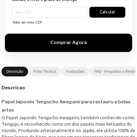
Entregas para o CEP:
Calcular
Não sei meu CEP
Descrição
Ficha Técnica
Avaliações
FAQ - Perguntas e Respo
Descricao
Papel Japonês Tengucho Awagami para restauro e belas
artes
O Papel Japonês Tengucho Awagami, também conhecido como
Tengujo, é reconhecido como um dos papéis mais delicados do
mundo. Produzido artesanalmente no Japão, ele utiliza 100% de
fibras longas de Kozo, que passam por processos tradicionais de