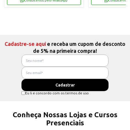
Consulte-nos pelo WhatsApp
Consulte-nos 
Cadastre-se aqui
e receba um cupom de desconto
de 5% na primeira compra!
Eu li e concordo com os termos de uso
Conheça Nossas Lojas e Cursos
Presenciais