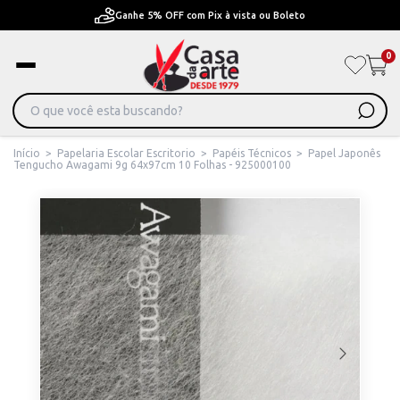
Pague em Até 6x sem juros ou ate 12x com juros
0
Início
>
Papelaria Escolar Escritorio
>
Papéis Técnicos
>
Papel Japonês
Tengucho Awagami 9g 64x97cm 10 Folhas - 925000100