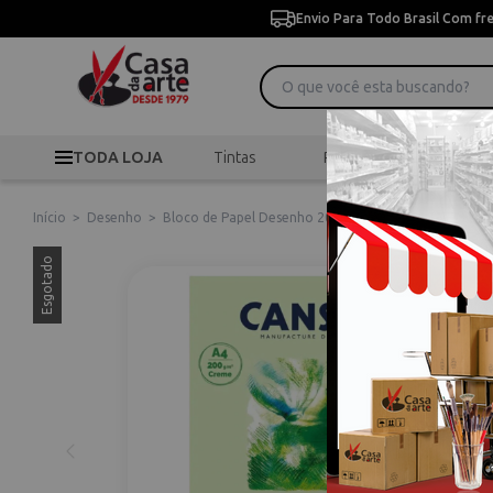
Envio Para Todo Brasil Com fr
TODA LOJA
Tintas
Pincéis
Desen
Início
>
Desenho
>
Bloco de Papel Desenho 200gr A4 20 Folhas Canson
Esgotado