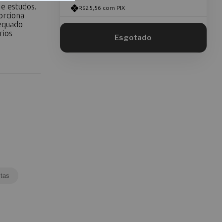
 e estudos.
R$25,56 com PIX
orciona
equado
rios
tas