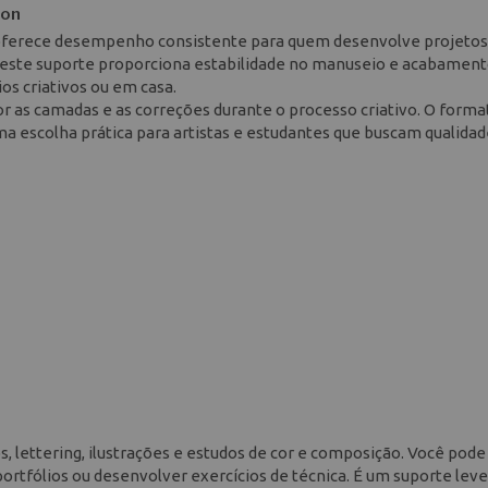
son
 oferece desempenho consistente para quem desenvolve projetos
, este suporte proporciona estabilidade no manuseio e acabamen
ios criativos ou em casa.
 as camadas e as correções durante o processo criativo. O forma
a escolha prática para artistas e estudantes que buscam qualida
 lettering, ilustrações e estudos de cor e composição. Você pode 
portfólios ou desenvolver exercícios de técnica. É um suporte leve