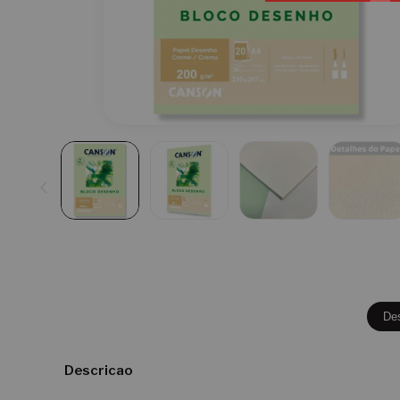
De
Descricao