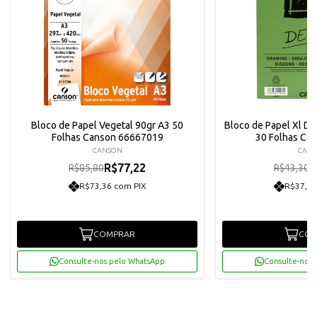
Bloco de Papel Vegetal 90gr A3 50
Bloco de Papel Xl D
Folhas Canson 66667019
30 Folhas Ca
CANSON
CAN
R$77,22
R
R$85,80
R$43,30
R$73,36 com PIX
R$37,02
COMPRAR
COM
Consulte-nos pelo WhatsApp
Consulte-nos 