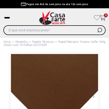
Pague em Até 6x sem juros ou ate 12x com juros
0
Início
>
Desenho
>
Papéis Técnicos
>
Papel Fabriano Tiziano Caffe 160g
50x65 com 10 Folhas 52551009