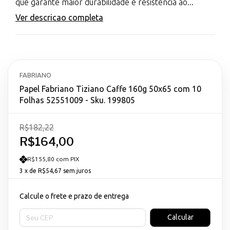
que garante maior durabilidade e resistência ao...
Ver descricao completa
FABRIANO
Papel Fabriano Tiziano Caffe 160g 50x65 com 10
Folhas 52551009 - Sku. 199805
R$182,22
R$164,00
R$155,80 com PIX
3
x de
R$54,67
sem juros
Calcule o frete e prazo de entrega
Entregas para o CEP:
Calcular