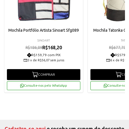
Mochila Portfólio Artista Sinoart Sfg089
Mochila Tatonka Ci
SINOART
TATO
R$168,20
R
R$186,89
R$677,78
R$159,79 com PIX
R$579,5
3
x
de
R$56,07
sem juros
6
x
de
R$101
COMPRAR
COM
Consulte-nos pelo WhatsApp
Consulte-nos 
Cadastre-se aqui
e receba um cupom de desconto