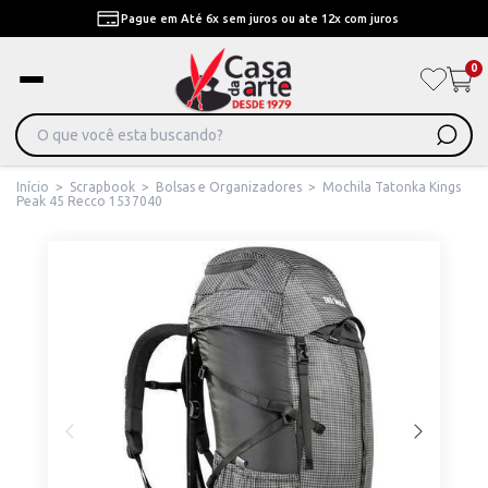
Pague em Até 6x sem juros ou ate 12x com juros
0
Início
>
Scrapbook
>
Bolsas e Organizadores
>
Mochila Tatonka Kings
Peak 45 Recco 1537040