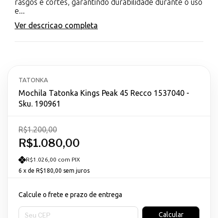
rasgos e cortes, garantindo durabilidade durante o uso
e...
Ver descricao completa
TATONKA
Mochila Tatonka Kings Peak 45 Recco 1537040 -
Sku. 190961
R$1.200,00
R$1.080,00
R$1.026,00 com PIX
6
x de
R$180,00
sem juros
Calcule o frete e prazo de entrega
Entregas para o CEP:
Calcular