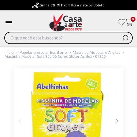
Ganhe 5% OFF com Pix à vista ou Boleto
0
Início
>
Papelaria Escolar Escritorio
>
Massa de Modelar e Argilas
>
Massinha Modelar Soft 90g 06 Cores Glitter Acrilex - 07360