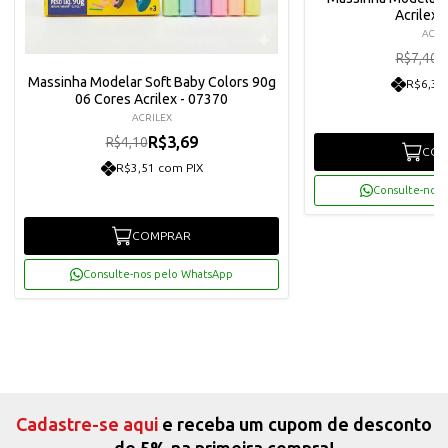
Acrilex 
ACRI
R
R$7,40
Massinha Modelar Soft Baby Colors 90g
R$6,33
06 Cores Acrilex - 07370
ACRILEX
R$3,69
R$4,10
COM
R$3,51 com PIX
Consulte-nos 
COMPRAR
Consulte-nos pelo WhatsApp
Cadastre-se aqui
e receba um cupom de desconto