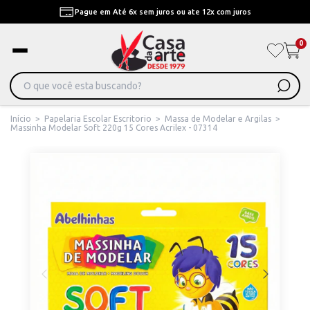
Pague em Até 6x sem juros ou ate 12x com juros
0
Início
>
Papelaria Escolar Escritorio
>
Massa de Modelar e Argilas
>
Massinha Modelar Soft 220g 15 Cores Acrilex - 07314