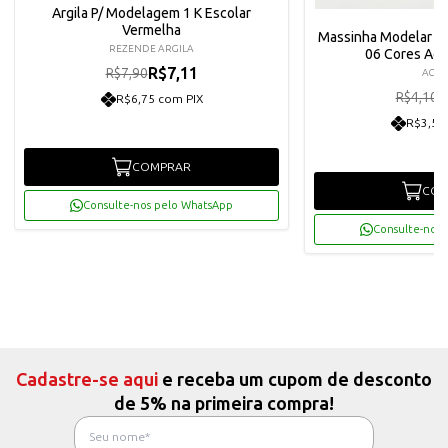
Argila P/ Modelagem 1 K Escolar
Vermelha
Massinha Modelar So
REZENDE ARGILA
06 Cores Acri
R$7,11
R$7,90
ACRI
R
R$4,10
R$6,75 com PIX
R$3,51
COMPRAR
COM
Consulte-nos pelo WhatsApp
Consulte-nos 
Cadastre-se aqui
e receba um cupom de desconto
de 5% na primeira compra!