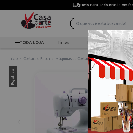
Envio Para Todo Brasil Com fr
TODA LOJA
Tintas
Pincéis
Desen
Início
>
Costura e Patch
>
Máquinas de Costura
>
Máquina de Costura W
Esgotado