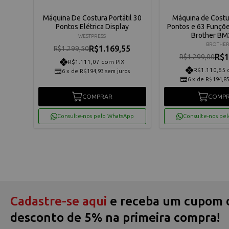
Máquina De Costura Portátil 30
Máquina de Costu
Pontos Elétrica Display
Pontos e 63 Funçõ
Brother B
WESTPRESS
BROTHE
R$1.169,55
R$1.299,50
R$1
R$1.299,00
R$1.111,07 com PIX
R$1.110,65 
6
x
de
R$194,93
sem juros
6
x
de
R$194,8
COMPRAR
COMP
Consulte-nos pelo WhatsApp
Consulte-nos pe
Cadastre-se aqui
e receba um cupom 
desconto de 5% na primeira compra!