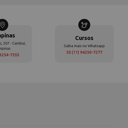
pinas
Cursos
c, 207 - Cambuí,
Saiba mais no Whatsapp
mpinas
55 (11) 94250-7277
 3254-7355