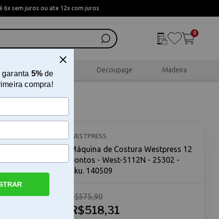
 6x sem juros ou ate 12x com juros
0
al
Scrapbook
Decoupage
Madeira
 garanta
5%
de
rimeira compra!
2 pontos
WESTPRESS
Máquina de Costura Westpress 12
pontos - West-5112N - 25302 -
Sku. 140509
STRAR
R$575,90
- A
 - é uma
R$518,31
 busca