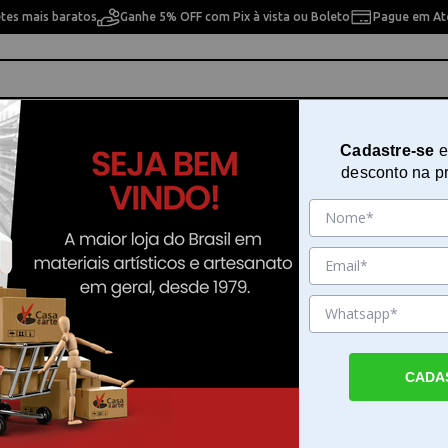
etes mais baratos
Ganhe 5% OFF com Pix à vista ou Boleto
Pague em Até
ho
Cavaletes
Pintura Artística
Pintura Artesan
Cadastre-se
e
desconto na p
estpress 12 pontos - West-5112N - 25302
Máquina de Costura Westpress 1
- West-5112N - 25302
Sku. 140509
Detalhes do Produto
CADA
Máquina de Costura Westpress 12 pontos - 
Máquina de Costura Westpress 12 pontos -
solução portátil e multifuncional para quem