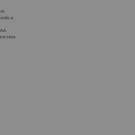
 em
nindo a
 AA.
ara seus