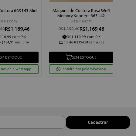
Costura 663143 Mint
Máquina de Costura Rosa WeR
Memory Kepeers 663142
 R MEMORY
WE R MEMORY
R$1.169,46
R$1.169,46
,40
R$1.299,40
110,99 com PIX
R$1.110,99 com PIX
R$194,91
sem juros
6
x
de
R$194,91
sem juros
EM ESTOQUE
SEM ESTOQUE
-nos pelo WhatsApp
Consulte-nos pelo WhatsApp