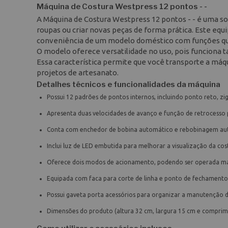
Máquina de Costura Westpress 12 pontos - -
A Máquina de Costura Westpress 12 pontos - - é uma so
roupas ou criar novas peças de forma prática. Este equ
conveniência de um modelo doméstico com funções que f
O modelo oferece versatilidade no uso, pois funciona t
Essa característica permite que você transporte a má
projetos de artesanato.
Detalhes técnicos e funcionalidades da máquina
Possui 12 padrões de pontos internos, incluindo ponto reto, z
Apresenta duas velocidades de avanço e função de retrocesso 
Conta com enchedor de bobina automático e rebobinagem aut
Inclui luz de LED embutida para melhorar a visualização da co
Oferece dois modos de acionamento, podendo ser operada man
Equipada com faca para corte de linha e ponto de fechament
Possui gaveta porta acessórios para organizar a manutenção
Dimensões do produto (altura 32 cm, largura 15 cm e comprim