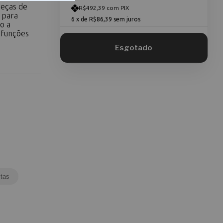
peças de
R$492,39 com PIX
 para
6
x de
R$86,39
sem juros
o a
 funções
tas