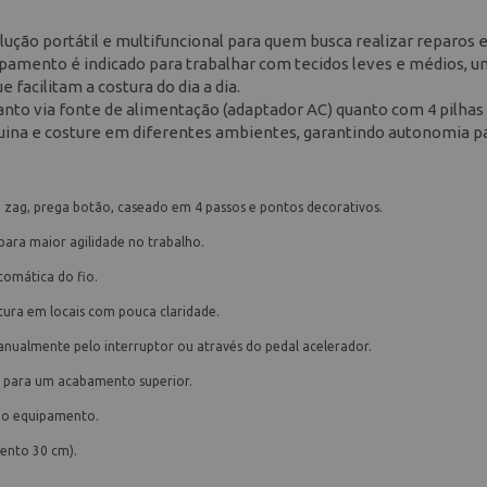
lução portátil e multifuncional para quem busca realizar reparos
ipamento é indicado para trabalhar com tecidos leves e médios, u
acilitam a costura do dia a dia.
anto via fonte de alimentação (adaptador AC) quanto com 4 pilhas
quina e costure em diferentes ambientes, garantindo autonomia p
ig zag, prega botão, caseado em 4 passos e pontos decorativos.
para maior agilidade no trabalho.
omática do fio.
stura em locais com pouca claridade.
ualmente pelo interruptor ou através do pedal acelerador.
o para um acabamento superior.
 do equipamento.
ento 30 cm).