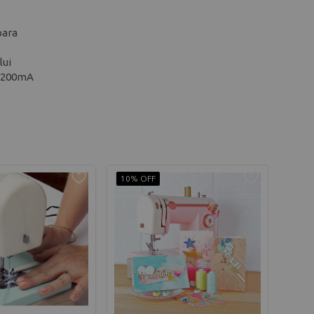
para
lui
 1200mA
10% OFF