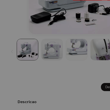
De
Descricao