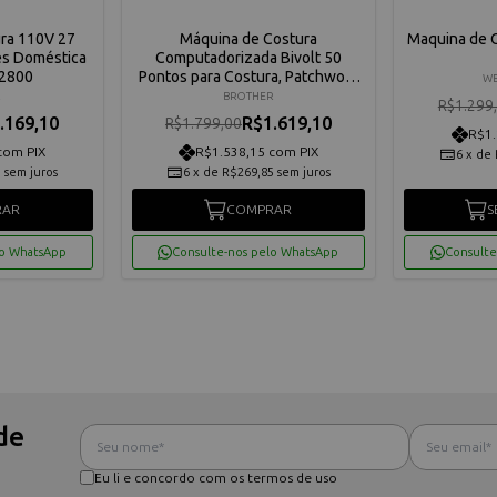
ra 110V 27
Máquina de Costura
Maquina de 
es Doméstica
Computadorizada Bivolt 50
M2800
Pontos para Costura, Patchwork
WE
e Quilting Bivolt Brother
R
BROTHER
R$1.299
CE5500DV
.169,10
R$1.619,10
R$1.799,00
R$1.
com PIX
R$1.538,15 com PIX
6
x
de
5
sem juros
6
x
de
R$269,85
sem juros
RAR
COMPRAR
S
lo WhatsApp
Consulte-nos pelo WhatsApp
Consulte
de
Eu li e concordo com os termos de uso