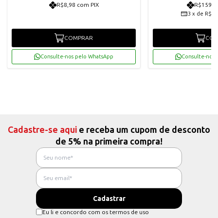
R$8,98 com PIX
R$159,6
3
x
de
R$56
COMPRAR
COM
Consulte-nos pelo WhatsApp
Consulte-nos 
Cadastre-se aqui
e receba um cupom de desconto
de 5% na primeira compra!
Eu li e concordo com os termos de uso