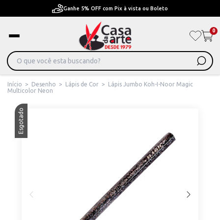
Ganhe 5% OFF com Pix à vista ou Boleto
0
Início
>
Desenho
>
Lápis de Cor
>
Lápis Jumbo Koh-I-Noor Magic
Multicolor Neon
Esgotado