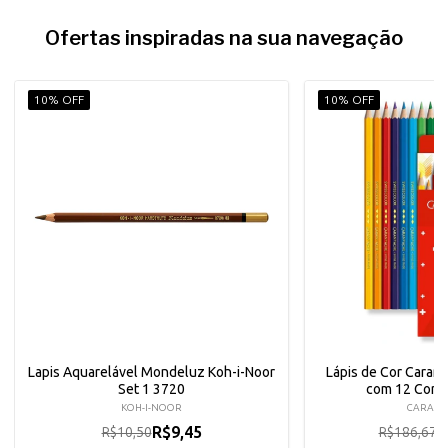
Ofertas inspiradas na sua navegação
10% OFF
10% OFF
Lapis Aquarelável Mondeluz Koh-i-Noor
Lápis de Cor Caran 
Set 1 3720
com 12 Core
KOH-I-NOOR
CARAN
R$9,45
R
R$10,50
R$186,67