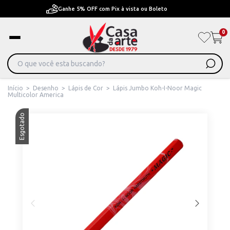
Pague em Até 6x sem juros ou ate 12x com juros
0
Início
>
Desenho
>
Lápis de Cor
>
Lápis Jumbo Koh-I-Noor Magic
Multicolor America
Esgotado