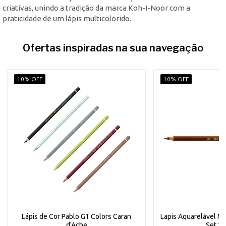
criativas, unindo a tradição da marca Koh-I-Noor com a
praticidade de um lápis multicolorido.
Ofertas inspiradas na sua navegação
10% OFF
10% OFF
Lápis de Cor Pablo G1 Colors Caran
Lapis Aquarelável M
d'Ache
Set 1