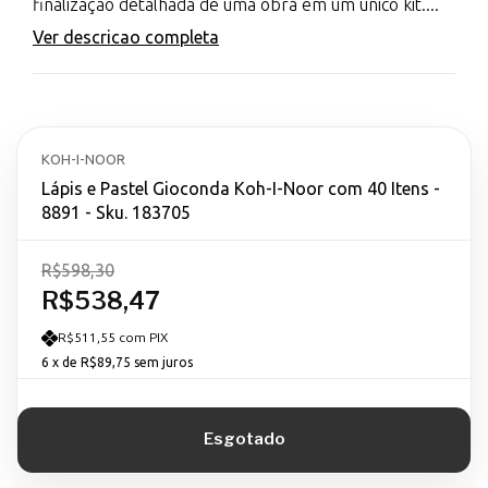
finalização detalhada de uma obra em um único kit....
Ver descricao completa
KOH-I-NOOR
Lápis e Pastel Gioconda Koh-I-Noor com 40 Itens -
8891 - Sku. 183705
R$598,30
R$538,47
R$511,55 com PIX
6
x de
R$89,75
sem juros