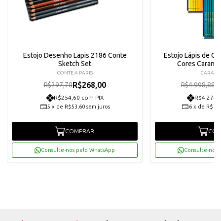
Estojo Desenho Lapis 2186 Conte
Estojo Lápis de Cor
Sketch Set
Cores Carand
CONTE A PARIS
CARAN
R$268,00
R
R$297,78
R$4.998,88
R$254,60 com PIX
R$4.274,
5
x
de
R$53,60
sem juros
6
x
de
R$749
COMPRAR
COM
Consulte-nos pelo WhatsApp
Consulte-nos 