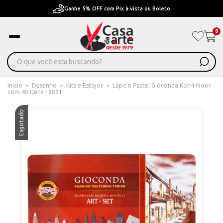
ta ou Boleto
Pague em Até 6x sem juros ou ate 12x
0
Início
>
Desenho
>
Kits e Estojos
>
Lápis e Pastel Gioconda Koh-I-Noor
com 40 Itens - 8891
Esgotado