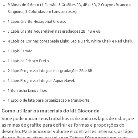
9 Minas de 5.6mm (1 Carvão, 3 Grafites 2B, 4B e 6B, 2 Crayons Branco e
Sanguina, 3 Coloridas em tons terrosos).
1 Lápis Grafite Hexagonal Grosso.
3 Lápis Grafite Aquarelável nas gradações 2B, 4B e 6B.
4 Lápis de Cor nas cores Sepia Light, Sepia Dark, White Chalk e Red Chalk.
1 Lápis Carvão.
1 Lápis de Esboço Preto.
2 Lápis Progresso Integral nas gradações 2B e 8B.
1 Lápis Progresso Integral Aquarelável.
1 Borracha Limpa Tipo.
1 Estojo de lata para organização e transporte.
Como utilizar os materiais do kit Gioconda
Você pode iniciar seus trabalhos utilizando os lápis de esboço e
as minas de grafite para definir as formas e proporções do
desenho. Para adicionar volume e contrastes intensos, os lápis
de carvão e os gizes pastel seco Toison D'or permitem criar