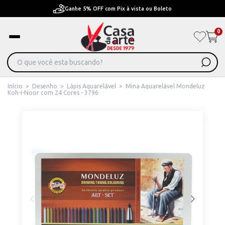
Pague em Até 6x sem juros ou ate 12x com juros
0
Início
>
Desenho
>
Lápis Aquarelável
>
Mina Aquarelável Mondeluz
Koh-I-Noor com 24 Cores - 3796