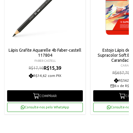
Lápis Grafite Aquarelle 4b Faber-castell
Estojo Lápis de 
117804
Supracolor Soft Est
Carandach
FABER CASTELL
CARAN
R$15,39
R$17,10
R
R$657,78
R$14,62 com PIX
R$562,4
6
x
de
R$98
COMPRAR
COM
Consulte-nos pelo WhatsApp
Consulte-nos 