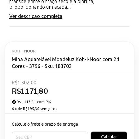
transite entre o traço seco e a pintura,
proporcionando um acaba...
Ver descricao completa
KOH-I-NOOR
Mina Aquarelável Mondeluz Koh-I-Noor com 24
Cores - 3796 - Sku. 183702
R$1.302,00
R$1.171,80
R$1.113,21 com PIX
6
x de
R$195,30
sem juros
Calcule o frete e prazo de entrega
Entregas para o CEP:
Calcular