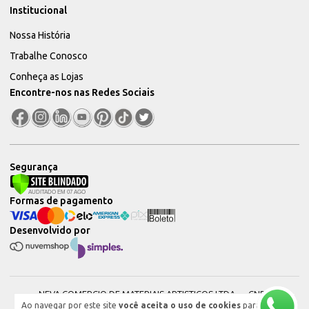
Institucional
Nossa História
Trabalhe Conosco
Conheça as Lojas
Encontre-nos nas Redes Sociais
Segurança
Formas de pagamento
Desenvolvido por
NEVA COMERCIO DE MATERIAIS ARTISTICOS LTDA — CNPJ:
Ao navegar por este site
você aceita o uso de cookies
para
51604544000101 © 2026. Todos os direitos reservados.