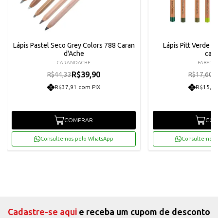
Lápis Pastel Seco Grey Colors 788 Caran
Lápis Pitt Verde P
d'Ache
cast
CARANDACHE
FABER C
R$39,90
R
R$44,33
R$17,60
R$37,91 com PIX
R$15,05
COMPRAR
COM
Consulte-nos pelo WhatsApp
Consulte-nos 
Cadastre-se aqui
e receba um cupom de desconto