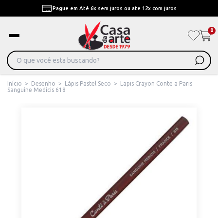
Pague em Até 6x sem juros ou ate 12x com juros
0
Início
>
Desenho
>
Lápis Pastel Seco
>
Lapis Crayon Conte a Paris
Sanguine Medicis 618