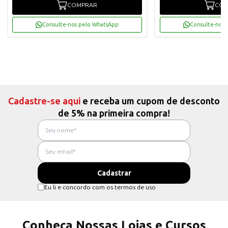
COMPRAR
COM
Consulte-nos pelo WhatsApp
Consulte-nos 
Cadastre-se aqui
e receba um cupom de desconto
de 5% na primeira compra!
Eu li e concordo com os termos de uso
Conheça Nossas Lojas e Cursos