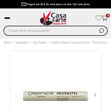
Pague em Até 6x sem juros ou ate 12x com juros
0
Início
>
Desenho
>
Giz Pastel
>
Pastel Oleoso Caran d'Ache - Cores Frias