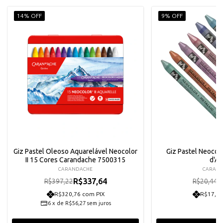
14% OFF
9% OFF
Giz Pastel Oleoso Aquarelável Neocolor
Giz Pastel Neocolo
II 15 Cores Carandache 7500315
d'A
CARANDACHE
CARAN
R$337,64
R
R$397,22
R$20,44
R$320,76 com PIX
R$17,48
6
x
de
R$56,27
sem juros