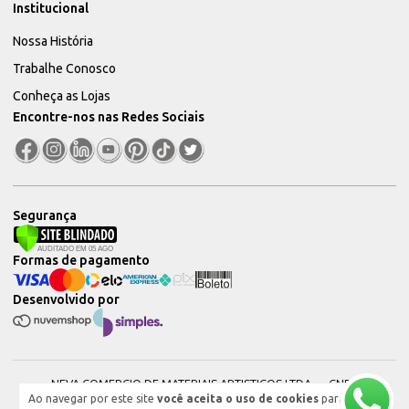
Institucional
Nossa História
Trabalhe Conosco
Conheça as Lojas
Encontre-nos nas Redes Sociais
Segurança
Formas de pagamento
Desenvolvido por
NEVA COMERCIO DE MATERIAIS ARTISTICOS LTDA — CNPJ:
Ao navegar por este site
você aceita o uso de cookies
para
51604544000101 © 2026. Todos os direitos reservados.