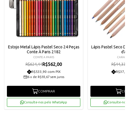
Estojo Metal Lápis Pastel Seco 24 Peças
Lápis Pastel Seco Da
Conte À Paris 2182
d'A
CONTE A PARIS
CARAN
R$562,00
R
R$624,44
R$44,33
R$533,90 com PIX
R$37,91
6
x
de
R$93,67
sem juros
COMPRAR
COM
Consulte-nos pelo WhatsApp
Consulte-nos 