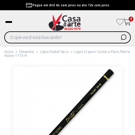
Pague em Até 6x sem juros ou ate 12x com juros
0
Início
>
Desenho
>
Lápis Pastel Seco
>
Lapis Crayon Conte a Paris Pierre
Noire 1710 H