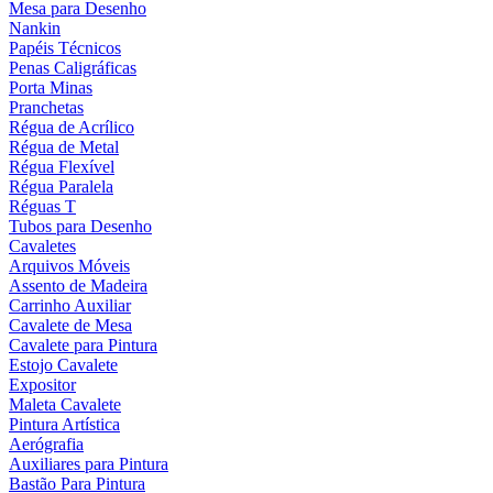
Mesa para Desenho
Nankin
Papéis Técnicos
Penas Caligráficas
Porta Minas
Pranchetas
Régua de Acrílico
Régua de Metal
Régua Flexível
Régua Paralela
Réguas T
Tubos para Desenho
Cavaletes
Arquivos Móveis
Assento de Madeira
Carrinho Auxiliar
Cavalete de Mesa
Cavalete para Pintura
Estojo Cavalete
Expositor
Maleta Cavalete
Pintura Artística
Aerógrafia
Auxiliares para Pintura
Bastão Para Pintura