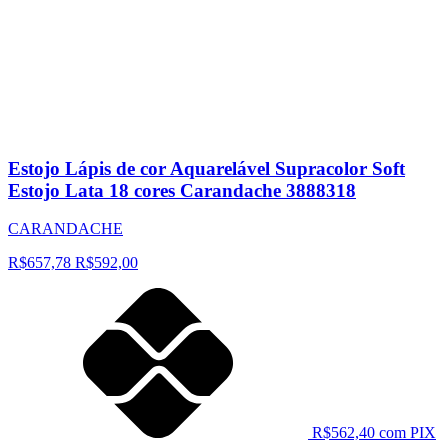
Estojo Lápis de cor Aquarelável Supracolor Soft
Estojo Lata 18 cores Carandache 3888318
CARANDACHE
R$657,78
R$592,00
R$562,40 com PIX