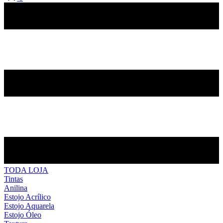
TODA LOJA
Tintas
Anilina
Estojo Acrílico
Estojo Aquarela
Estojo Óleo