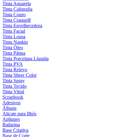
Tinta Aquarela
Tinta Caligrafia
Tinta Couro
Tinta Craquelê
Tinta Envelhecedora
Tinta Facial
Tinta Lousa
Tinta Nankin
Tinta Óleo
Tinta Pátina
Tinta Porcelana Líquida
Tinta PVA
Tinta Relevo
Tinta Sheer Color
Tinta Spray
Tinta Tecido
Tinta Vitral
Scrapbook
Adesivos
Álbuns
Alicate para Ilhós
Apliques
Bailarina
Base Criativa
Base de Corte