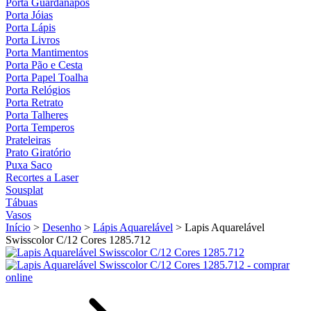
Porta Guardanapos
Porta Jóias
Porta Lápis
Porta Livros
Porta Mantimentos
Porta Pão e Cesta
Porta Papel Toalha
Porta Relógios
Porta Retrato
Porta Talheres
Porta Temperos
Prateleiras
Prato Giratório
Puxa Saco
Recortes a Laser
Sousplat
Tábuas
Vasos
Início
>
Desenho
>
Lápis Aquarelável
>
Lapis Aquarelável
Swisscolor C/12 Cores 1285.712