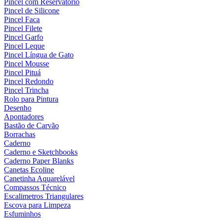
Pincel com Reservatório
Pincel de Silicone
Pincel Faca
Pincel Filete
Pincel Garfo
Pincel Leque
Pincel Língua de Gato
Pincel Mousse
Pincel Pituá
Pincel Redondo
Pincel Trincha
Rolo para Pintura
Desenho
Apontadores
Bastão de Carvão
Borrachas
Caderno
Caderno e Sketchbooks
Caderno Paper Blanks
Canetas Ecoline
Canetinha Aquarelável
Compassos Técnico
Escalimetros Triangulares
Escova para Limpeza
Esfuminhos