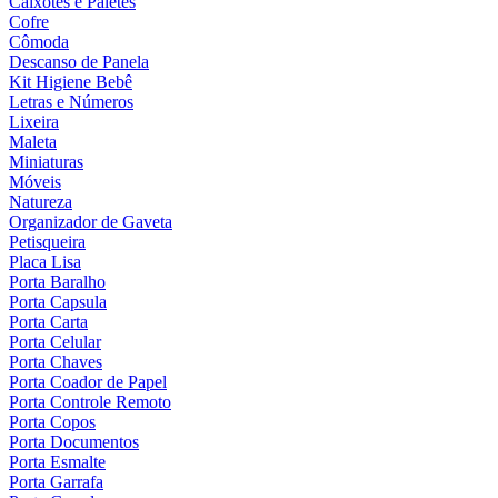
Caixotes e Paletes
Cofre
Cômoda
Descanso de Panela
Kit Higiene Bebê
Letras e Números
Lixeira
Maleta
Miniaturas
Móveis
Natureza
Organizador de Gaveta
Petisqueira
Placa Lisa
Porta Baralho
Porta Capsula
Porta Carta
Porta Celular
Porta Chaves
Porta Coador de Papel
Porta Controle Remoto
Porta Copos
Porta Documentos
Porta Esmalte
Porta Garrafa