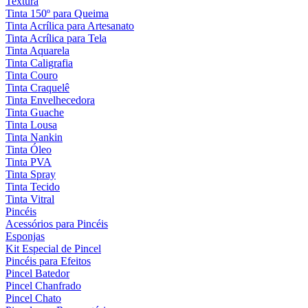
Textura
Tinta 150º para Queima
Tinta Acrílica para Artesanato
Tinta Acrílica para Tela
Tinta Aquarela
Tinta Caligrafia
Tinta Couro
Tinta Craquelê
Tinta Envelhecedora
Tinta Guache
Tinta Lousa
Tinta Nankin
Tinta Óleo
Tinta PVA
Tinta Spray
Tinta Tecido
Tinta Vitral
Pincéis
Acessórios para Pincéis
Esponjas
Kit Especial de Pincel
Pincéis para Efeitos
Pincel Batedor
Pincel Chanfrado
Pincel Chato