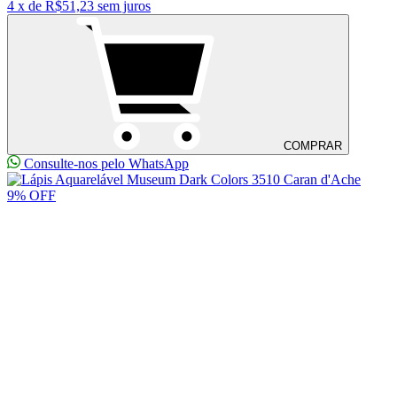
4
x
de
R$51,23
sem juros
COMPRAR
Consulte-nos pelo WhatsApp
9% OFF