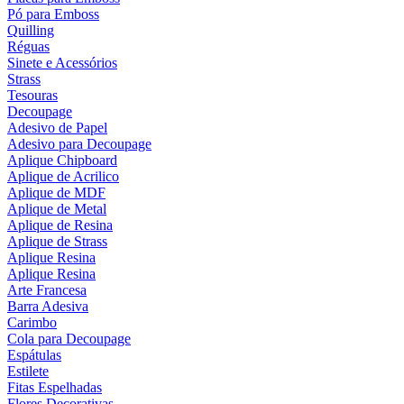
Pó para Emboss
Quilling
Réguas
Sinete e Acessórios
Strass
Tesouras
Decoupage
Adesivo de Papel
Adesivo para Decoupage
Aplique Chipboard
Aplique de Acrilico
Aplique de MDF
Aplique de Metal
Aplique de Resina
Aplique de Strass
Aplique Resina
Aplique Resina
Arte Francesa
Barra Adesiva
Carimbo
Cola para Decoupage
Espátulas
Estilete
Fitas Espelhadas
Flores Decorativas