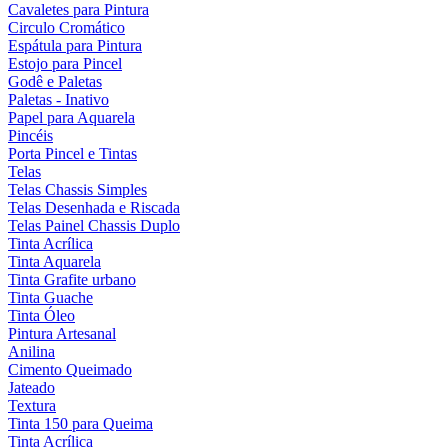
Cavaletes para Pintura
Circulo Cromático
Espátula para Pintura
Estojo para Pincel
Godê e Paletas
Paletas - Inativo
Papel para Aquarela
Pincéis
Porta Pincel e Tintas
Telas
Telas Chassis Simples
Telas Desenhada e Riscada
Telas Painel Chassis Duplo
Tinta Acrílica
Tinta Aquarela
Tinta Grafite urbano
Tinta Guache
Tinta Óleo
Pintura Artesanal
Anilina
Cimento Queimado
Jateado
Textura
Tinta 150 para Queima
Tinta Acrílica