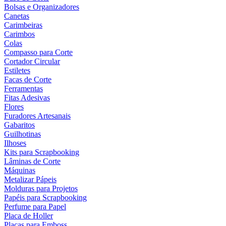
Bolsas e Organizadores
Canetas
Carimbeiras
Carimbos
Colas
Compasso para Corte
Cortador Circular
Estiletes
Facas de Corte
Ferramentas
Fitas Adesivas
Flores
Furadores Artesanais
Gabaritos
Guilhotinas
Ilhoses
Kits para Scrapbooking
Lâminas de Corte
Máquinas
Metalizar Pápeis
Molduras para Projetos
Papéis para Scrapbooking
Perfume para Papel
Placa de Holler
Placas para Emboss