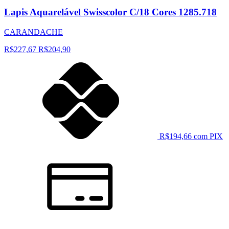
Lapis Aquarelável Swisscolor C/18 Cores 1285.718
CARANDACHE
R$227,67
R$204,90
R$194,66 com PIX