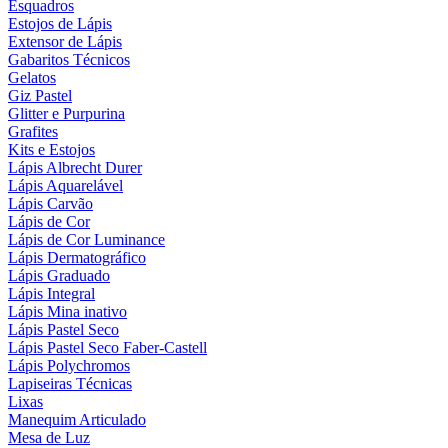
Esquadros
Estojos de Lápis
Extensor de Lápis
Gabaritos Técnicos
Gelatos
Giz Pastel
Glitter e Purpurina
Grafites
Kits e Estojos
Lápis Albrecht Durer
Lápis Aquarelável
Lápis Carvão
Lápis de Cor
Lápis de Cor Luminance
Lápis Dermatográfico
Lápis Graduado
Lápis Integral
Lápis Mina inativo
Lápis Pastel Seco
Lápis Pastel Seco Faber-Castell
Lápis Polychromos
Lapiseiras Técnicas
Lixas
Manequim Articulado
Mesa de Luz